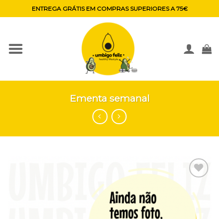
Skip
ENTREGA GRÁTIS EM COMPRAS SUPERIORES A 75€
to
content
Ementa semanal
Adicionar
aos
favoritos