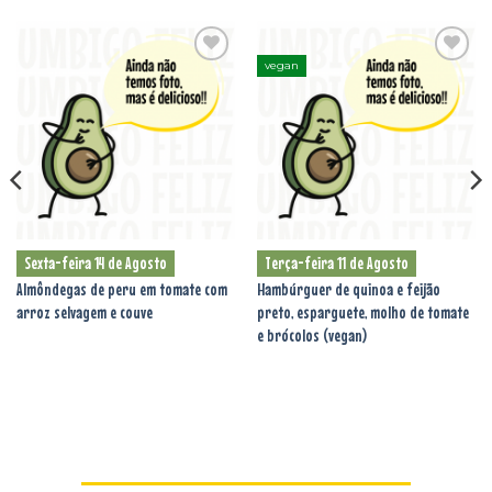
vegan
Adicionar
Adicionar
aos
aos
favoritos
favoritos
Sexta-feira 14 de Agosto
Terça-feira 11 de Agosto
Almôndegas de peru em tomate com
Hambúrguer de quinoa e feijão
arroz selvagem e couve
preto, esparguete, molho de tomate
e brócolos (vegan)