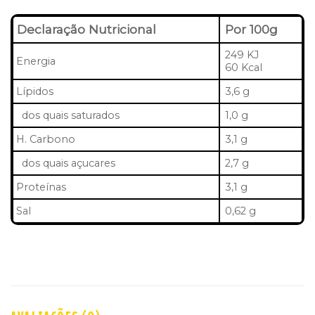
Declaração Nutricional
Por 100g
249 KJ
Energia
60 Kcal
Lípidos
3,6 g
dos quais saturados
1,0 g
H. Carbono
3,1 g
dos quais açucares
2,7 g
Proteínas
3,1 g
Sal
0,62 g