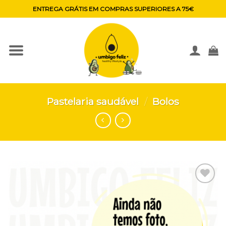
Skip
ENTREGA GRÁTIS EM COMPRAS SUPERIORES A 75€
to
content
Pastelaria saudável
/
Bolos
Adicionar
aos
favoritos