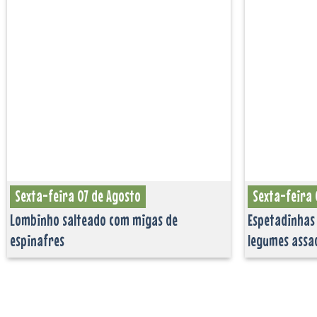
Adicionar
aos
favoritos
Sexta-feira 07 de Agosto
Sexta-feira 
Lombinho salteado com migas de
Espetadinhas 
espinafres
legumes assa