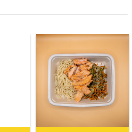
Adicionar
Adicionar
aos
aos
favoritos
favoritos