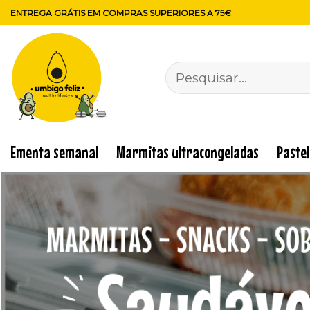
Skip
ENTREGA GRÁTIS EM COMPRAS SUPERIORES A 75€
to
content
Pesquisar
por:
Ementa semanal
Marmitas ultracongeladas
Paste