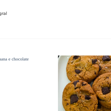
gral
Adicionar
aos
favoritos