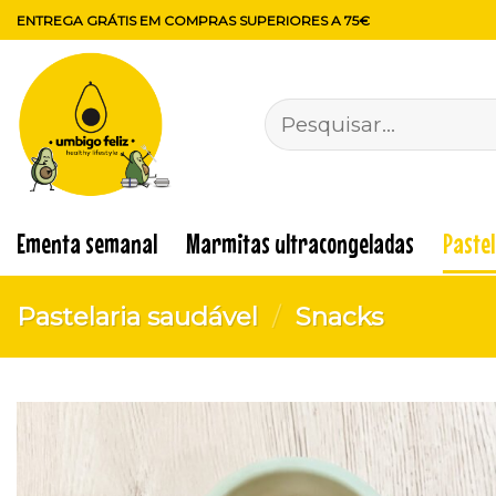
Skip
ENTREGA GRÁTIS EM COMPRAS SUPERIORES A 75€
to
content
Pesquisar
por:
Ementa semanal
Marmitas ultracongeladas
Paste
Pastelaria saudável
/
Snacks