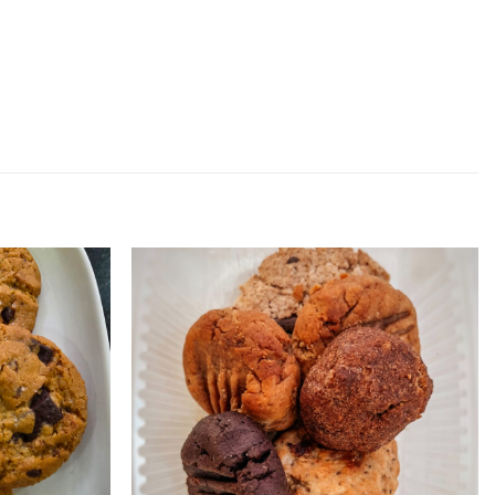
Adicionar
Adicionar
aos
aos
favoritos
favoritos