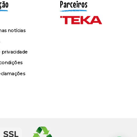
ção
Parceiros
as notícias
s
e privacidade
condições
reclamações