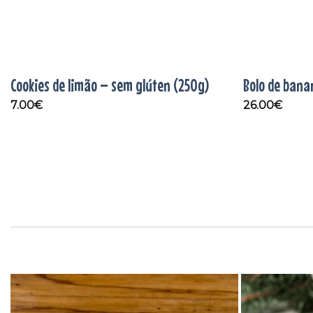
Cookies de limão – sem glúten (250g)
Bolo de bana
7.00
€
26.00
€