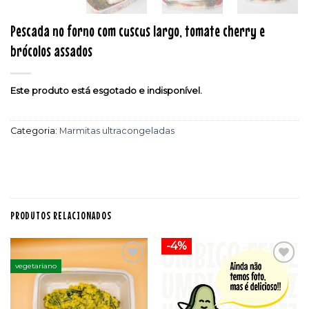
Pescada no forno com cuscus largo, tomate cherry e
brócolos assados
Este produto está esgotado e indisponível.
Categoria:
Marmitas ultracongeladas
PRODUTOS RELACIONADOS
-4%
vegetariano
Adicionar
Adicionar
aos
aos
favoritos
favoritos