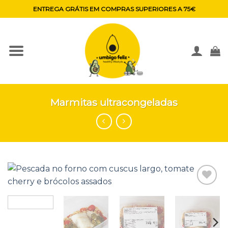
Skip
ENTREGA GRÁTIS EM COMPRAS SUPERIORES A 75€
to
content
Marmitas ultracongeladas
Adicionar
aos
favoritos