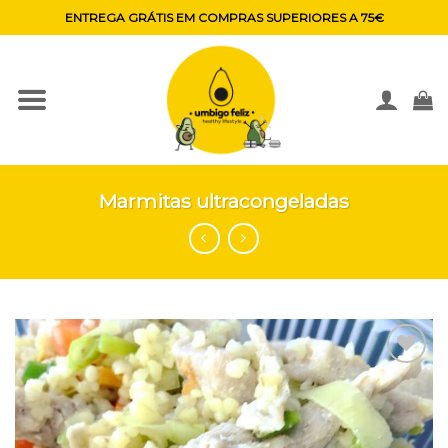
Skip
ENTREGA GRÁTIS EM COMPRAS SUPERIORES A 75€
to
content
Marmitas ultracongeladas
Adicionar
aos
favoritos