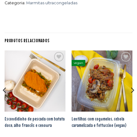
Categoria:
Marmitas ultracongeladas
PRODUTOS RELACIONADOS
vegan
Adicionar
Adicionar
aos
aos
favoritos
favoritos
Escondidinho de pescada com batata
Lentilhas com cogumelos, cebola
doce, alho francês e cenoura
caramelizada e fettuccine (vegan)