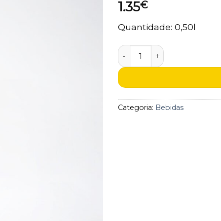
1.35
€
aos
favoritos
Quantidade: 0,50l
Quantidade de Água
Categoria:
Bebidas