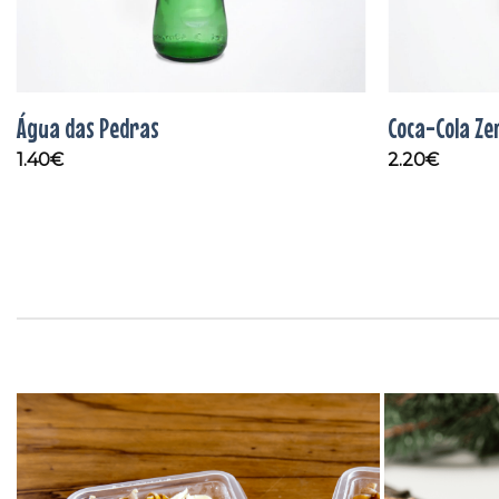
Água das Pedras
Coca-Cola Ze
1.40
€
2.20
€