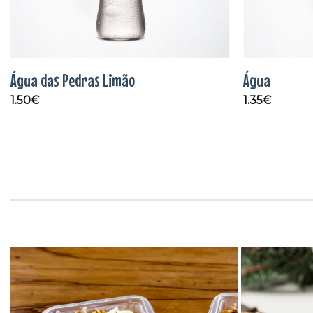
Água das Pedras Limão
Água
1.50
€
1.35
€