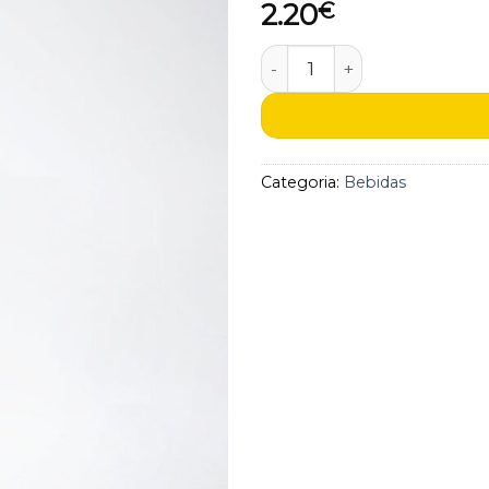
2.20
€
aos
favoritos
Quantidade de Coca-Cola
Categoria:
Bebidas