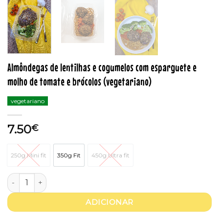
Almôndegas de lentilhas e cogumelos com esparguete e
molho de tomate e brócolos (vegetariano)
vegetariano
7.50
€
250g Mini fit
350g Fit
450g Ultra fit
250g Mini fit
350g Fit
450g Ultra fit
Quantidade de Almôndegas de lentilhas e cogumelos com 
ADICIONAR