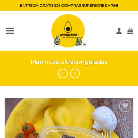
Skip
ENTREGA GRÁTIS EM COMPRAS SUPERIORES A 75€
to
content
Marmitas ultracongeladas
Adicionar
aos
favoritos