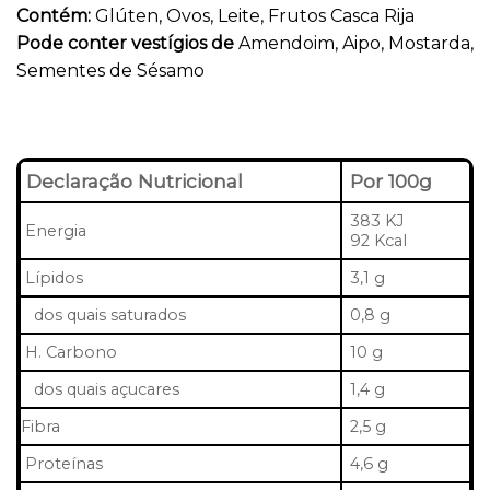
Contém:
Glúten, Ovos, Leite, Frutos Casca Rija
Pode conter vestígios de
Amendoim, Aipo, Mostarda,
Sementes de Sésamo
Declaração Nutricional
Por 100g
383 KJ
Energia
92 Kcal
Lípidos
3,1 g
dos quais saturados
0,8 g
H. Carbono
10 g
dos quais açucares
1,4 g
Fibra
2,5 g
Proteínas
4,6 g