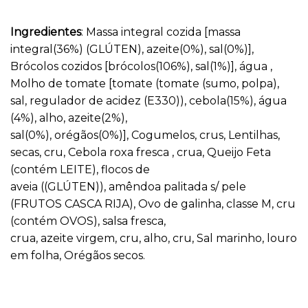
Ingredientes
: Massa integral cozida [massa
integral(36%) (GLÚTEN), azeite(0%), sal(0%)],
Brócolos cozidos [brócolos(106%), sal(1%)], água ,
Molho de tomate [tomate (tomate (sumo, polpa),
sal, regulador de acidez (E330)), cebola(15%), água
(4%), alho, azeite(2%),
sal(0%), orégãos(0%)], Cogumelos, crus, Lentilhas,
secas, cru, Cebola roxa fresca , crua, Queijo Feta
(contém LEITE), flocos de
aveia ((GLÚTEN)), amêndoa palitada s/ pele
(FRUTOS CASCA RIJA), Ovo de galinha, classe M, cru
(contém OVOS), salsa fresca,
crua, azeite virgem, cru, alho, cru, Sal marinho, louro
em folha, Orégãos secos.