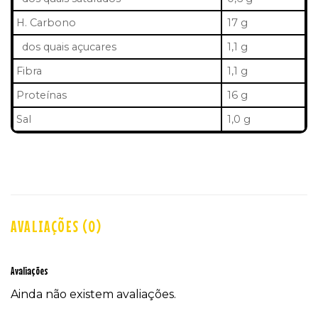
H. Carbono
17 g
dos quais açucares
1,1 g
Fibra
1,1 g
Proteínas
16 g
Sal
1,0 g
AVALIAÇÕES (0)
Avaliações
Ainda não existem avaliações.