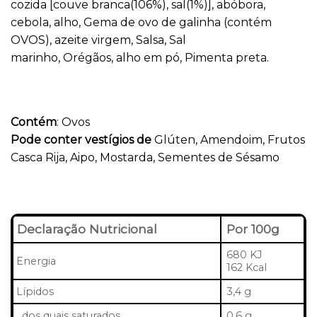
cozida [couve branca(106%), sal(1%)], abóbora,
cebola, alho, Gema de ovo de galinha (contém
OVOS), azeite virgem, Salsa, Sal
marinho, Orégãos, alho em pó, Pimenta preta.
Contém
: Ovos
Pode conter vestígios de
Glúten, Amendoim, Frutos
Casca Rija, Aipo, Mostarda, Sementes de Sésamo
Declaração Nutricional
Por 100g
680 KJ
Energia
162 Kcal
Lípidos
3,4 g
dos quais saturados
0,6 g