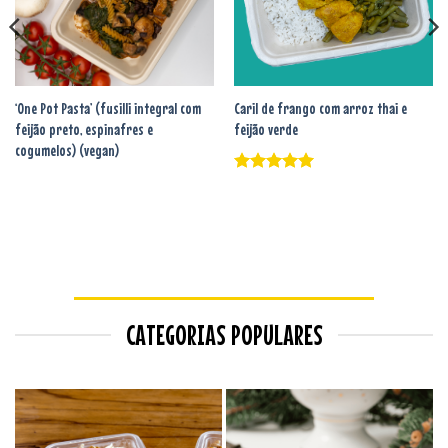
‘One Pot Pasta’ (fusilli integral com
Caril de frango com arroz thai e
feijão preto, espinafres e
feijão verde
cogumelos) (vegan)
Avaliação
5
de 5
CATEGORIAS POPULARES