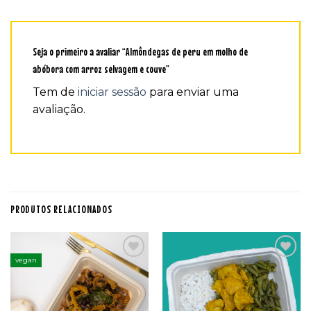
Seja o primeiro a avaliar “Almôndegas de peru em molho de
abóbora com arroz selvagem e couve”
Tem de
iniciar sessão
para enviar uma
avaliação.
PRODUTOS RELACIONADOS
vegan
Adicionar
Adicionar
aos
aos
favoritos
favoritos