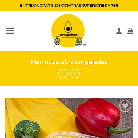
Skip
ENTREGA GRÁTIS EM COMPRAS SUPERIORES A 75€
to
content
Marmitas ultracongeladas
Adicionar
aos
favoritos