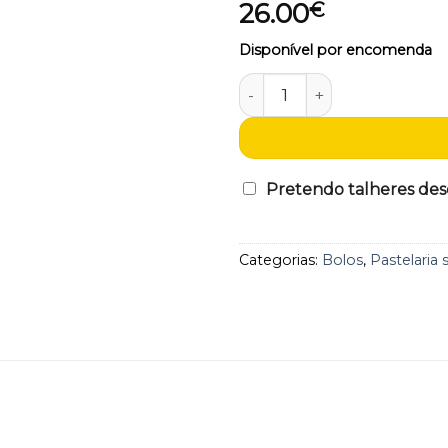
26.00
€
aos
favoritos
Disponível por encomenda
Quantidade de Bolo de ban
Pretendo talheres desc
Categorias:
Bolos
,
Pastelaria 