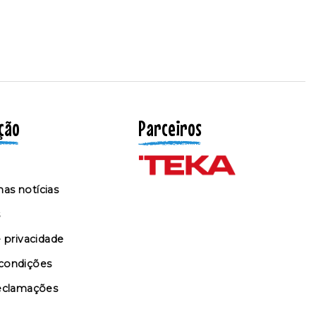
ção
Parceiros
as notícias
s
e privacidade
condições
reclamações