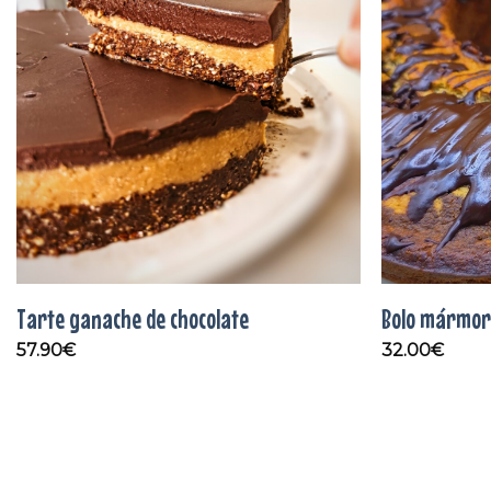
Adicionar
aos
favoritos
Tarte ganache de chocolate
Bolo mármo
57.90
€
32.00
€