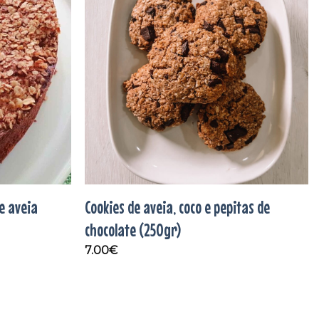
Adicionar
Adicionar
aos
aos
favoritos
favoritos
e aveia
Cookies de aveia, coco e pepitas de
chocolate (250gr)
7.00
€