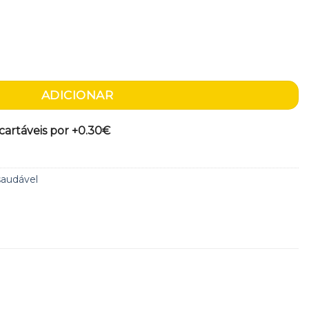
ana e pepitas de chocolate (s/glúten)
ADICIONAR
artáveis por +
0.30€
saudável