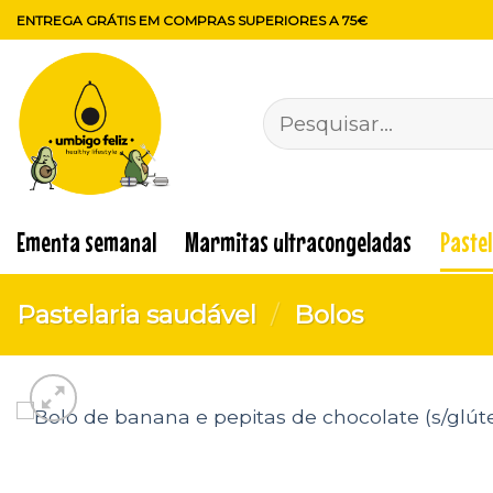
Skip
ENTREGA GRÁTIS EM COMPRAS SUPERIORES A 75€
to
content
Pesquisar
por:
Ementa semanal
Marmitas ultracongeladas
Paste
Pastelaria saudável
/
Bolos