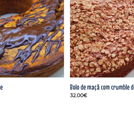
Adicionar
aos
favoritos
re
Bolo de maçã com crumble d
32.00
€