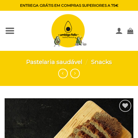
Skip
ENTREGA GRÁTIS EM COMPRAS SUPERIORES A 75€
to
content
Pastelaria saudável
/
Snacks
Adicionar
aos
favoritos