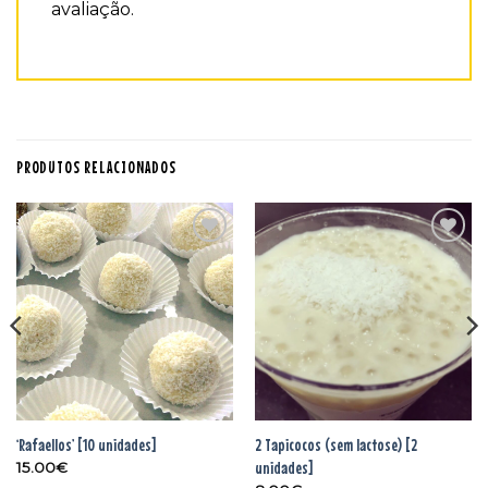
avaliação.
PRODUTOS RELACIONADOS
Adicionar
Adicionar
aos
aos
favoritos
favoritos
‘Rafaellos’ [10 unidades]
2 Tapicocos (sem lactose) [2
unidades]
15.00
€