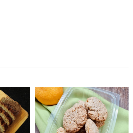
Adicionar
Adicionar
aos
aos
favoritos
favoritos