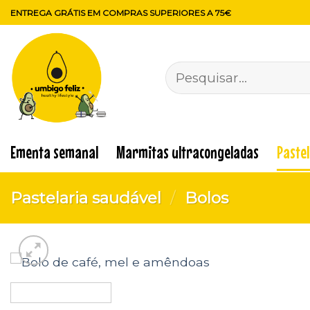
Skip
ENTREGA GRÁTIS EM COMPRAS SUPERIORES A 75€
to
content
Pesquisar
por:
Ementa semanal
Marmitas ultracongeladas
Paste
Pastelaria saudável
/
Bolos