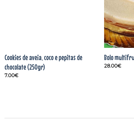
Cookies de aveia, coco e pepitas de
Bolo multifr
chocolate (250gr)
28.00
€
7.00
€