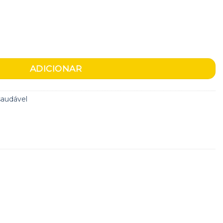
fé, mel e amêndoas
ADICIONAR
saudável