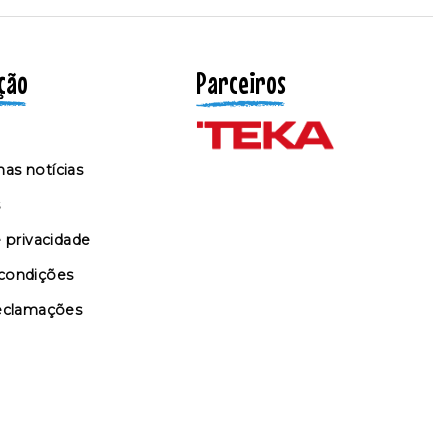
ção
Parceiros
as notícias
s
e privacidade
condições
reclamações