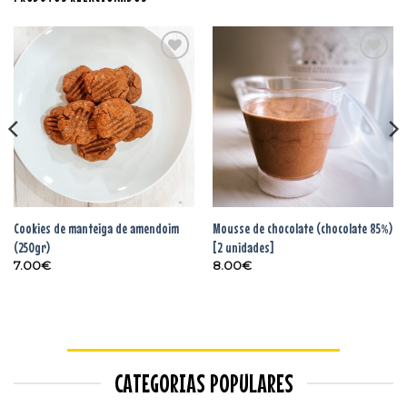
Adicionar
Adicionar
aos
aos
favoritos
favoritos
Cookies de manteiga de amendoim
Mousse de chocolate (chocolate 85%)
(250gr)
[2 unidades]
7.00
€
8.00
€
CATEGORIAS POPULARES