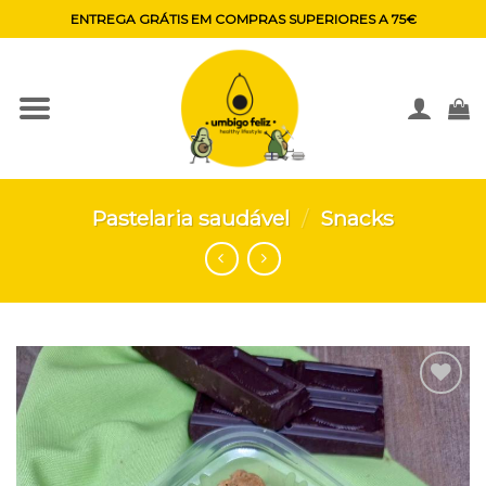
Skip
ENTREGA GRÁTIS EM COMPRAS SUPERIORES A 75€
to
content
Pastelaria saudável
/
Snacks
Adicionar
aos
favoritos