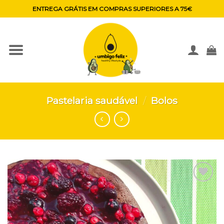
Skip
ENTREGA GRÁTIS EM COMPRAS SUPERIORES A 75€
to
content
Pastelaria saudável
/
Bolos
Adicionar
aos
favoritos