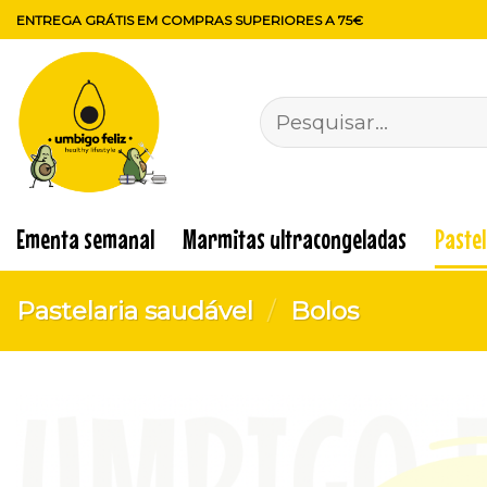
Skip
ENTREGA GRÁTIS EM COMPRAS SUPERIORES A 75€
to
content
Pesquisar
por:
Ementa semanal
Marmitas ultracongeladas
Paste
Pastelaria saudável
/
Bolos