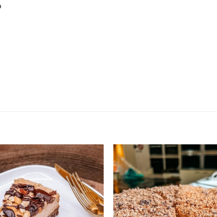
o
Adicionar
aos
favoritos