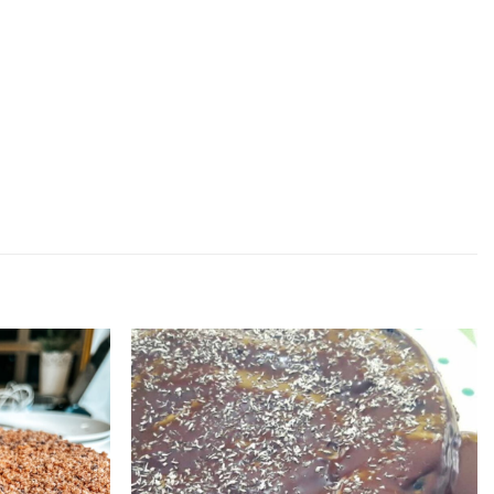
Adicionar
Adicionar
aos
aos
favoritos
favoritos