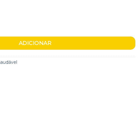
açã com crumble de nozes e canela
ADICIONAR
saudável