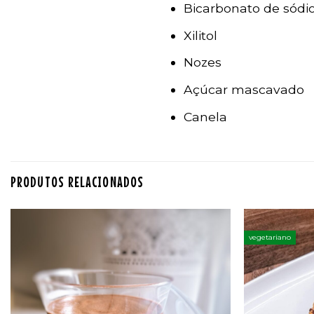
Bicarbonato de sódi
Xilitol
Nozes
Açúcar mascavado
Canela
PRODUTOS RELACIONADOS
vegetariano
Adicionar
aos
favoritos