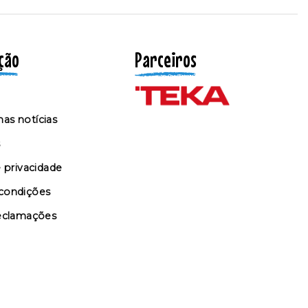
ção
Parceiros
as notícias
s
e privacidade
condições
reclamações