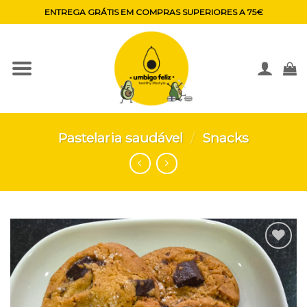
Skip
ENTREGA GRÁTIS EM COMPRAS SUPERIORES A 75€
to
content
Pastelaria saudável
/
Snacks
Adicionar
aos
favoritos