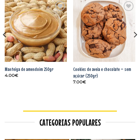
Adicionar
Adicionar
aos
aos
favoritos
favoritos
Manteiga de amendoim 250gr
Cookies de aveia e chocolate – sem
açúcar (250gr)
4.00
€
7.00
€
CATEGORIAS POPULARES