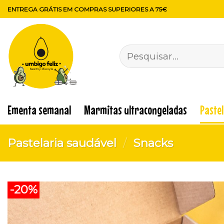
Skip
ENTREGA GRÁTIS EM COMPRAS SUPERIORES A 75€
to
content
Pesquisar
por:
Ementa semanal
Marmitas ultracongeladas
Paste
Pastelaria saudável
/
Snacks
-20%