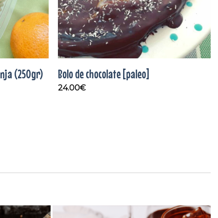
anja (250gr)
Bolo de chocolate [paleo]
24.00
€