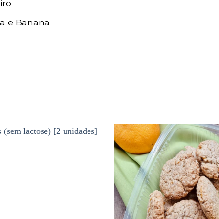
iro
ia e Banana
Adicionar
aos
favoritos