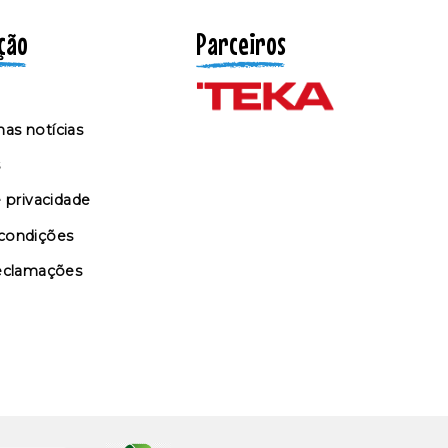
ção
Parceiros
as notícias
s
e privacidade
condições
reclamações