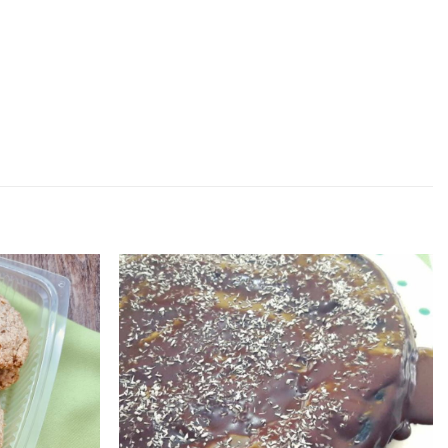
Adicionar
Adicionar
aos
aos
favoritos
favoritos