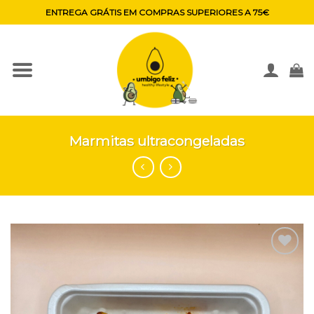
Skip
ENTREGA GRÁTIS EM COMPRAS SUPERIORES A 75€
to
content
Marmitas ultracongeladas
Adicionar
aos
favoritos