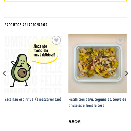
PRODUTOS RELACIONADOS
Adicionar
Adicionar
aos
aos
favoritos
favoritos
Bacalhau espiritual (a nossa versão)
Fusilli com peru, cogumelos, couve de
bruxelas e tomate seco
8.50
€