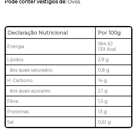
Pode conter vestígios de:
Ovos.
Declaração Nutricional
Por 100g
584 KJ
Energia
139 Kcal
Lípidos
2,9 g
dos quais saturados
0,8 g
H. Carbono
14 g
dos quais açucares
2,1 g
Fibra
1,5 g
Proteínas
13 g
Sal
0,61 g