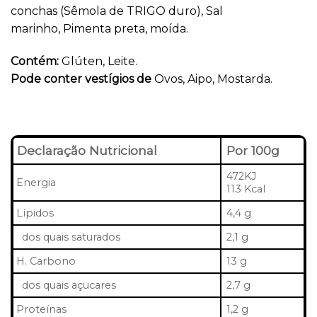
conchas (Sêmola de TRIGO duro), Sal
marinho, Pimenta preta, moída.
Contém:
Glúten, Leite.
Pode conter vestígios de
Ovos, Aipo, Mostarda.
Declaração Nutricional
Por 100g
472KJ
Energia
113 Kcal
Lípidos
4,4 g
dos quais saturados
2,1 g
H. Carbono
13 g
dos quais açucares
2,7 g
Proteínas
1,2 g