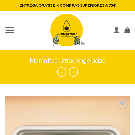
Skip
ENTREGA GRÁTIS EM COMPRAS SUPERIORES A 75€
to
content
Marmitas ultracongeladas
Adicionar
aos
favoritos