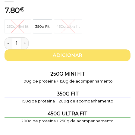
7.80
€
250g Mini fit
350g Fit
450g Ultra fit
250g Mini fit
350g Fit
450g Ultra fit
Quantidade de Conchas com espinafres, ricotta e molho de
ADICIONAR
250G MINI FIT
100g de proteína + 150g de acompanhamento
350G FIT
150g de proteína + 200g de acompanhamento
450G ULTRA FIT
200g de proteína + 250g de acompanhamento