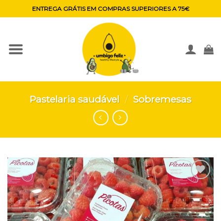
Skip
ENTREGA GRÁTIS EM COMPRAS SUPERIORES A 75€
to
content
Pastelaria saudável
/
Sobremesas
Adicionar
aos
favoritos