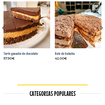
Adicionar
Adicionar
aos
aos
favoritos
favoritos
Tarte ganache de chocolate
Bolo de bolacha
57.90
€
42.00
€
CATEGORIAS POPULARES