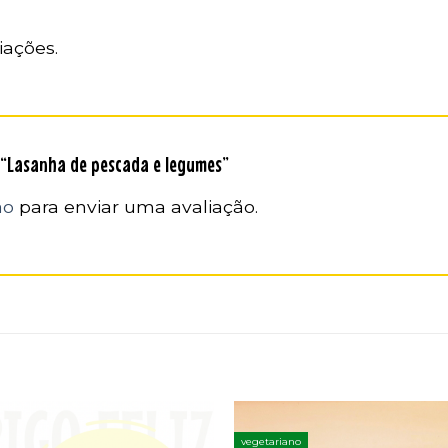
iações.
r “Lasanha de pescada e legumes”
ão
para enviar uma avaliação.
vegetariano