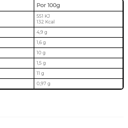
Por 100g
551 KJ
132 Kcal
4,9 g
1,6 g
10 g
1,5 g
11 g
0,97 g