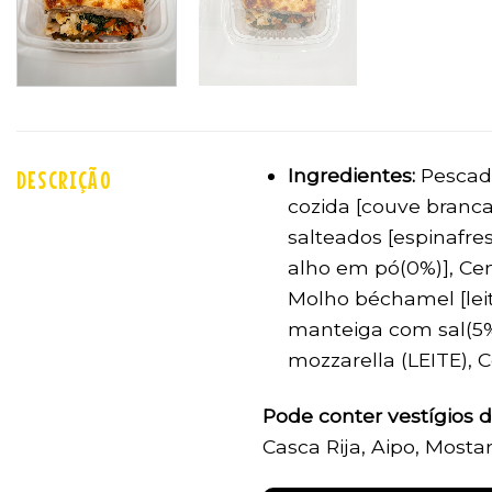
Ingredientes:
Pescada
DESCRIÇÃO
cozida [couve branca
salteados [espinafres
alho em pó(0%)], Cen
Molho béchamel [leit
manteiga com sal(5%)
mozzarella (LEITE), C
Pode conter vestígios 
Casca Rija, Aipo, Mosta