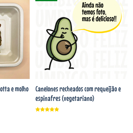
Adicionar
Adicionar
aos
aos
favoritos
favoritos
cotta e molho
Canelones recheados com requeijão e
espinafres (vegetariano)
Avaliação
5
de 5