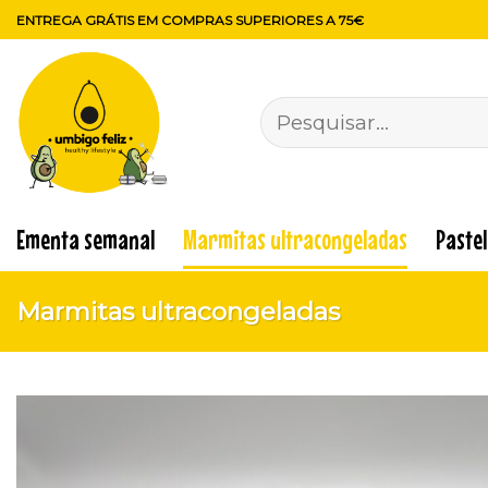
Skip
ENTREGA GRÁTIS EM COMPRAS SUPERIORES A 75€
to
content
Pesquisar
por:
Ementa semanal
Marmitas ultracongeladas
Paste
Marmitas ultracongeladas