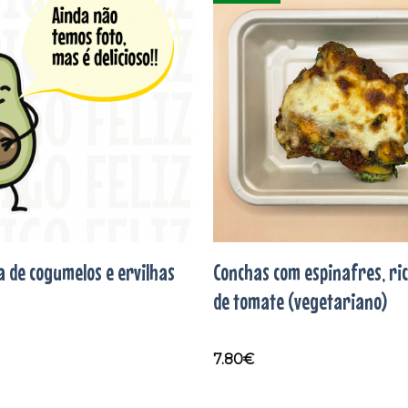
Adicionar
aos
favoritos
a de cogumelos e ervilhas
Conchas com espinafres, ri
de tomate (vegetariano)
7.80
€