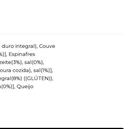
 duro integral), Couve
)], Espinafres
eite(3%), sal(0%),
ra cozida), sal(1%)],
egral(8%) ((GLÚTEN)),
(0%)], Queijo