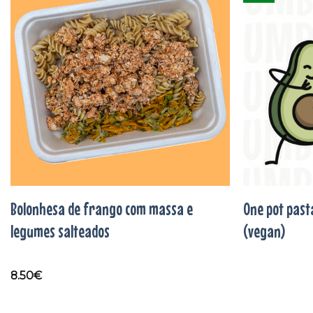
Adicionar
aos
favoritos
Bolonhesa de frango com massa e
One pot past
legumes salteados
(vegan)
8.50
€