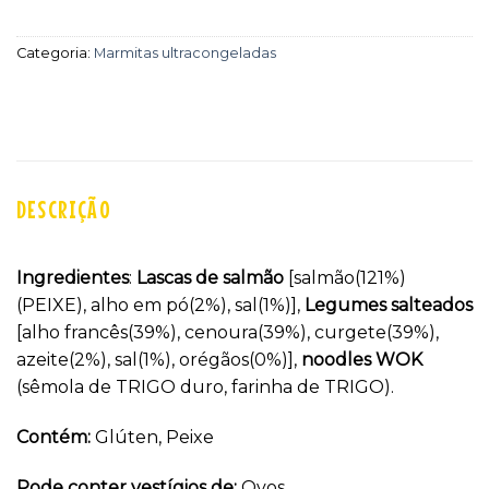
Categoria:
Marmitas ultracongeladas
DESCRIÇÃO
Ingredientes
:
Lascas de salmão
[salmão(121%)
(PEIXE), alho em pó(2%), sal(1%)],
Legumes salteados
[alho francês(39%), cenoura(39%), curgete(39%),
azeite(2%), sal(1%), orégãos(0%)],
noodles WOK
(sêmola de TRIGO duro, farinha de TRIGO).
Contém:
Glúten, Peixe
Pode conter vestígios de:
Ovos