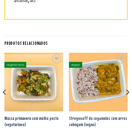
avaliação.
PRODUTOS RELACIONADOS
vegetariano
vegan
Adicionar
Adicionar
aos
aos
favoritos
favoritos
Massa primavera com molho pesto
Strogonoff de cogumelos com arroz
(vegetariano)
selvagem (vegan)