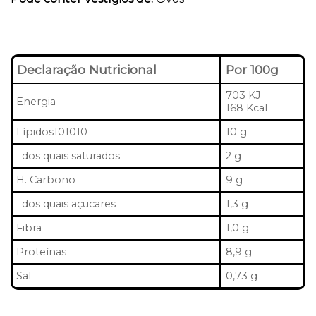
Declaração Nutricional
Por 100g
703 KJ
Energia
168 Kcal
Lípidos101010
10 g
dos quais saturados
2 g
H. Carbono
9 g
dos quais açucares
1,3 g
Fibra
1,0 g
Proteínas
8,9 g
Sal
0,73 g