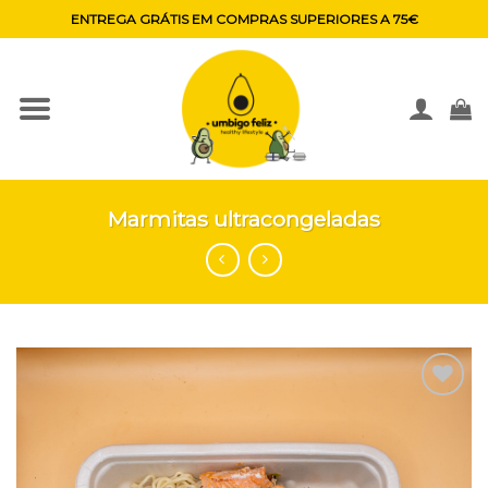
Skip
ENTREGA GRÁTIS EM COMPRAS SUPERIORES A 75€
to
content
Marmitas ultracongeladas
Adicionar
aos
favoritos