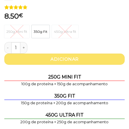
Classificado
1
8.50
€
com
5
em
5 com base
em
250g Mini fit
350g Fit
450g Ultra fit
classificação
250g Mini fit
350g Fit
450g Ultra fit
de cliente
Quantidade de Lascas de salmão com noodles e vegetais sa
ADICIONAR
250G MINI FIT
100g de proteína + 150g de acompanhamento
350G FIT
150g de proteína + 200g de acompanhamento
450G ULTRA FIT
200g de proteína + 250g de acompanhamento