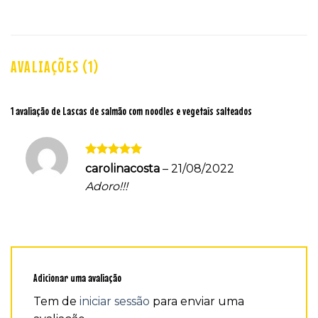
AVALIAÇÕES (1)
1 avaliação de
Lascas de salmão com noodles e vegetais salteados
Avaliação
5
carolinacosta
–
21/08/2022
de 5
Adoro!!!
Adicionar uma avaliação
Tem de
iniciar sessão
para enviar uma