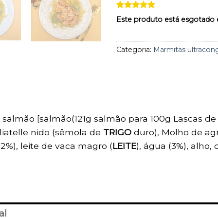
aos
favoritos
Classificado
2
Este produto está esgotado e
com
5
em
5 com base
em
classificações
Categoria:
Marmitas ultracon
de clientes
e salmão [salmão(121g salmão para 100g Lascas de
gliatelle nido (sêmola de
TRIGO
duro), Molho de agr
12%), leite de vaca magro (
LEITE
), água (3%), alho, c
al