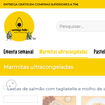
Skip
ENTREGA GRÁTIS EM COMPRAS SUPERIORES A 75€
to
content
Pesquisar
por:
Ementa semanal
Marmitas ultracongeladas
Paste
Marmitas ultracongeladas