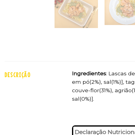
Ingredientes
: Lascas d
DESCRIÇÃO
em pó(2%), sal(1%)], ta
couve-flor(31%), agrião(
sal(0%)].
Declaração Nutricion