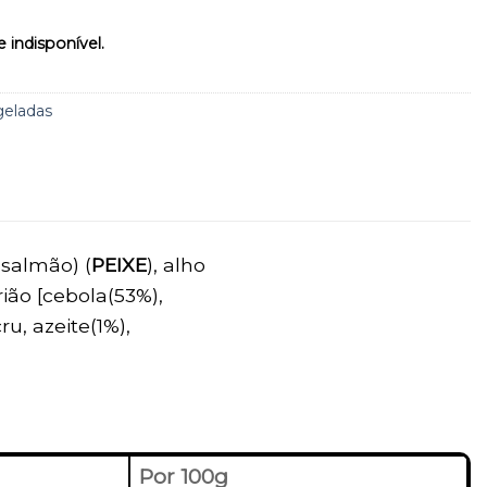
 indisponível.
geladas
 salmão) (
PEIXE
), alho
ião [cebola(53%),
ru, azeite(1%),
Por 100g