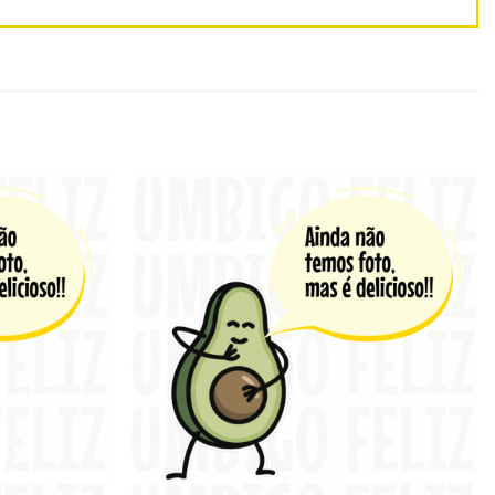
Adicionar
Adicionar
aos
aos
favoritos
favoritos