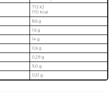
713 KJ
170 Kcal
8,6 g
1,6 g
14 g
0,6 g
0,29 g
9,0 g
0,51 g