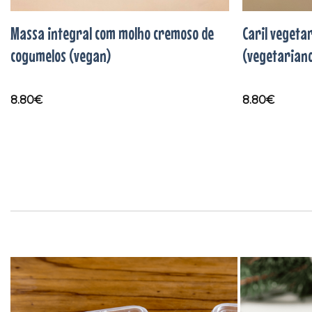
Massa integral com molho cremoso de
Caril vegeta
cogumelos (vegan)
(vegetarian
8.80
€
8.80
€