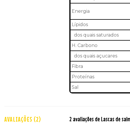
Energia
Lípidos
dos quais saturados
H. Carbono
dos quais açucares
Fibra
Proteínas
Sal
AVALIAÇÕES (2)
2 avaliações de
Lascas de salm