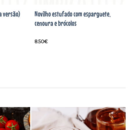
a versão)
Novilho estufado com esparguete,
cenoura e brócolos
8.50
€