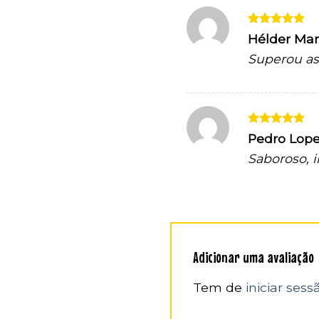
Avaliação
5
Hélder Ma
de 5
Superou as
Avaliação
5
Pedro Lop
de 5
Saboroso, 
Adicionar uma avaliação
Tem de
iniciar sess