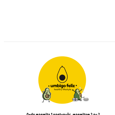
Onde marmita 1 português, marmitam 2 ou 3.