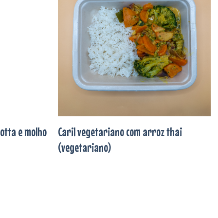
aos
aos
favoritos
favoritos
cotta e molho
Caril vegetariano com arroz thai
(vegetariano)