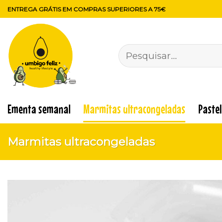
Skip
ENTREGA GRÁTIS EM COMPRAS SUPERIORES A 75€
to
content
Pesquisar
por:
Ementa semanal
Marmitas ultracongeladas
Paste
Marmitas ultracongeladas