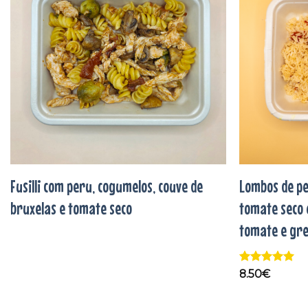
aos
favoritos
Fusilli com peru, cogumelos, couve de
Lombos de pe
bruxelas e tomate seco
tomate seco 
tomate e gre
Avaliação
5
8.50
€
de 5