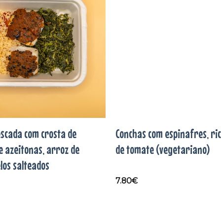
aos
favoritos
scada com crosta de
Conchas com espinafres, ri
e azeitonas, arroz de
de tomate (vegetariano)
los salteados
7.80
€