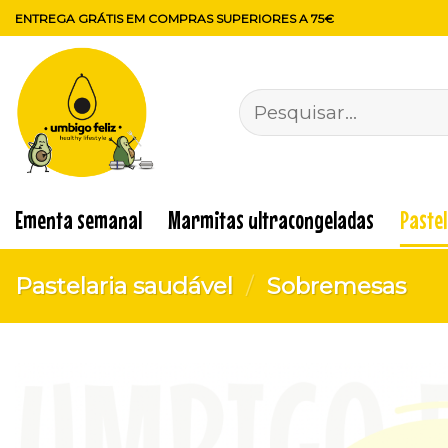
Skip
ENTREGA GRÁTIS EM COMPRAS SUPERIORES A 75€
to
content
Pesquisar
por:
Ementa semanal
Marmitas ultracongeladas
Paste
Pastelaria saudável
/
Sobremesas