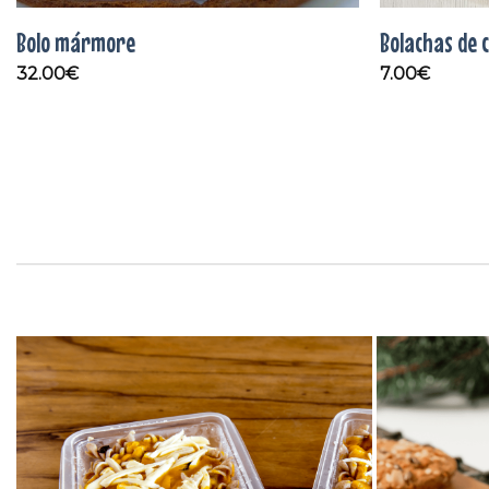
Bolo mármore
Bolachas de 
32.00
€
7.00
€