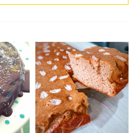
Adicionar
Adicionar
aos
aos
favoritos
favoritos