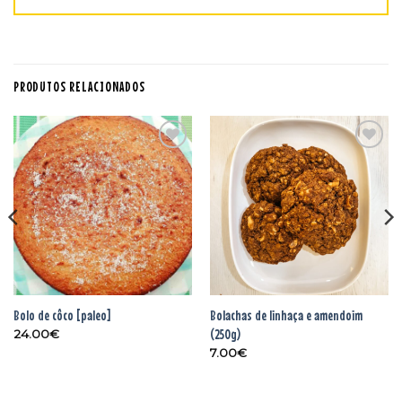
PRODUTOS RELACIONADOS
Adicionar
Adicionar
aos
aos
favoritos
favoritos
Bolo de côco [paleo]
Bolachas de linhaça e amendoim
(250g)
24.00
€
7.00
€