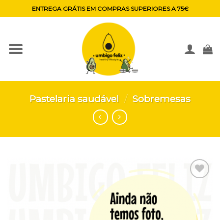
Skip
ENTREGA GRÁTIS EM COMPRAS SUPERIORES A 75€
to
content
Pastelaria saudável
/
Sobremesas
Adicionar
aos
favoritos