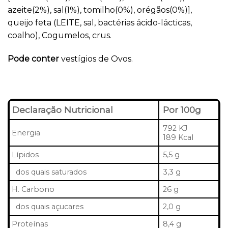
azeite(2%), sal(1%), tomilho(0%), orégãos(0%)],
queijo feta (LEITE, sal, bactérias ácido-lácticas,
coalho), Cogumelos, crus.
Pode conter
vestígios de Ovos.
Declaração Nutricional
Por 100g
792 KJ
Energia
189 Kcal
Lípidos
5,5 g
dos quais saturados
3,3 g
H. Carbono
26 g
dos quais açucares
2,0 g
Proteínas
8,4 g