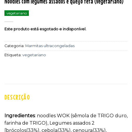
Noodles com legumes assados e queijo feta (vegetariano)
vegetariano
Este produto está esgotado e indisponível.
Categoria:
Marmitas ultracongeladas
Etiqueta:
vegetariano
DESCRIÇÃO
Ingredientes
: noodles WOK (sêmola de TRIGO duro,
farinha de TRIGO), Legumes assados 2
[brócolos(33%), cebola(33%), cenoura(33%),