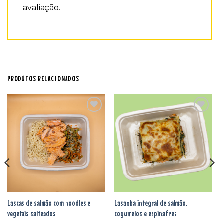
avaliação.
PRODUTOS RELACIONADOS
Adicionar
Adicionar
aos
aos
favoritos
favoritos
Lascas de salmão com noodles e
Lasanha integral de salmão,
vegetais salteados
cogumelos e espinafres