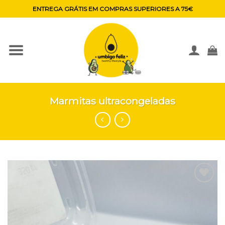
Skip
ENTREGA GRÁTIS EM COMPRAS SUPERIORES A 75€
to
content
Marmitas ultracongeladas
Adicionar
aos
favoritos