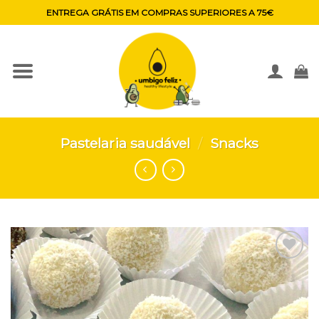
Skip
ENTREGA GRÁTIS EM COMPRAS SUPERIORES A 75€
to
content
Pastelaria saudável
/
Snacks
Adicionar
aos
favoritos