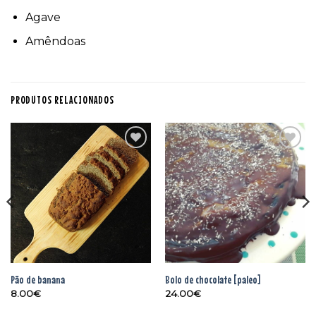
Agave
Amêndoas
PRODUTOS RELACIONADOS
Adicionar
Adicionar
aos
aos
favoritos
favoritos
Pão de banana
Bolo de chocolate [paleo]
8.00
€
24.00
€