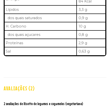
84 Kcal
Lípidos
3,3 g
dos quais saturados
0,9 g
H. Carbono
10 g
dos quais açucares
0,8 g
Proteínas
2,9 g
Sal
0,63 g
AVALIAÇÕES (2)
2 avaliações de
Risotto de legumes e cogumelos (vegetariano)