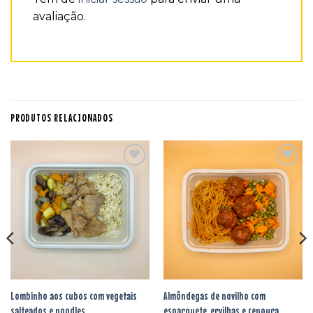
avaliação.
PRODUTOS RELACIONADOS
Adicionar
Adicionar
aos
aos
favoritos
favoritos
Lombinho aos cubos com vegetais
Almôndegas de novilho com
salteados e noodles
esparguete, ervilhas e cenoura