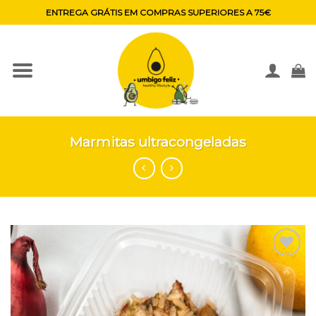
Skip
ENTREGA GRÁTIS EM COMPRAS SUPERIORES A 75€
to
content
Marmitas ultracongeladas
Adicionar
aos
favoritos