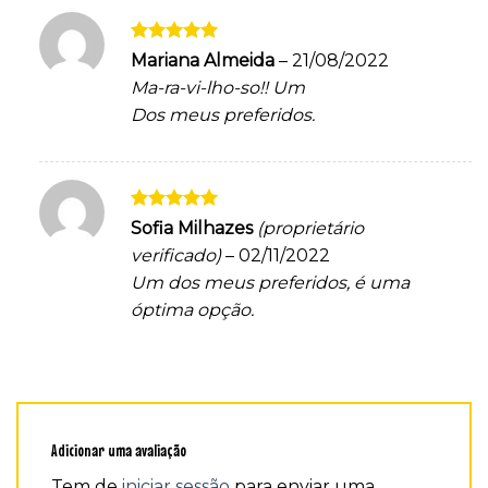
Avaliação
5
Mariana Almeida
–
21/08/2022
de 5
Ma-ra-vi-lho-so!! Um
Dos meus preferidos.
Avaliação
5
Sofia Milhazes
(proprietário
de 5
verificado)
–
02/11/2022
Um dos meus preferidos, é uma
óptima opção.
Adicionar uma avaliação
Tem de
iniciar sessão
para enviar uma