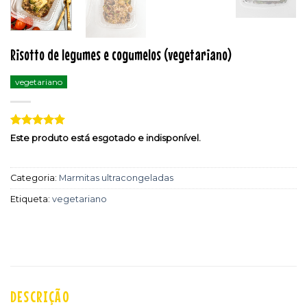
Risotto de legumes e cogumelos (vegetariano)
vegetariano
Classificado
2
Este produto está esgotado e indisponível.
com
5
em
5 com base
em
Categoria:
Marmitas ultracongeladas
classificações
de clientes
Etiqueta:
vegetariano
DESCRIÇÃO