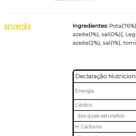
Ingredientes:
Pota(76%) 
DESCRIÇÃO
azeite(1%), sal(0%)], L
azeite(2%), sal(1%), tom
Declaração Nutricion
Energia
Lípidos
dos quais saturados
H. Carbono