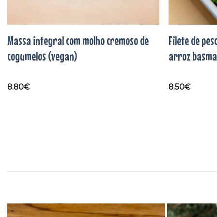
Massa integral com molho cremoso de
Filete de pe
cogumelos (vegan)
arroz basmat
8.80
€
8.50
€