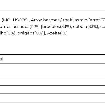
(MOLUSCOS), Arroz basmati/ thai/ jasmin [arroz(33
egumes assados(12%) [brócolos(33%), cebola(33%), c
ilho(0%), orégãos(0%)], Azeite(1%).
al