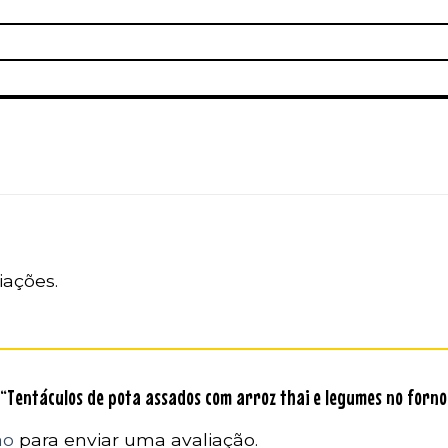
iações.
r “Tentáculos de pota assados com arroz thai e legumes no forn
ão
para enviar uma avaliação.