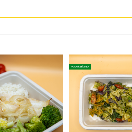
vegetariano
Adicionar
aos
favoritos