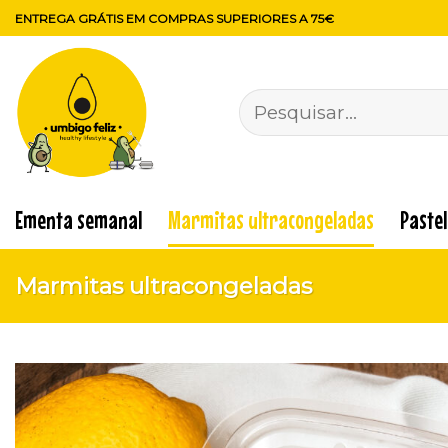
Skip
ENTREGA GRÁTIS EM COMPRAS SUPERIORES A 75€
to
content
Pesquisar
por:
Ementa semanal
Marmitas ultracongeladas
Paste
Marmitas ultracongeladas