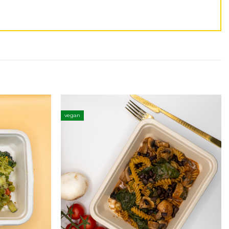
vegan
Adicionar
Adicionar
aos
aos
favoritos
favoritos