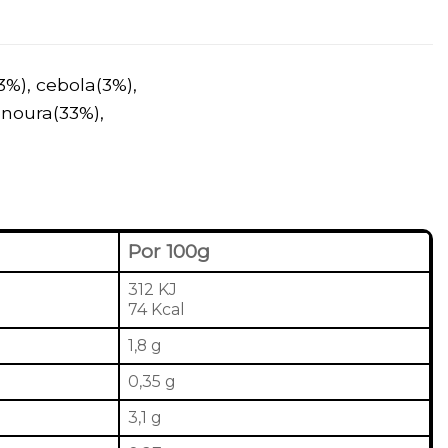
%), cebola(3%),
enoura(33%),
Por 100g
312 KJ
74 Kcal
1,8 g
0,35 g
3,1 g