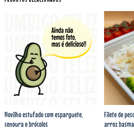
Adicionar
aos
favoritos
Novilho estufado com esparguete,
Filete de pe
cenoura e brócolos
arroz basmat