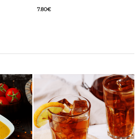
7.80
€