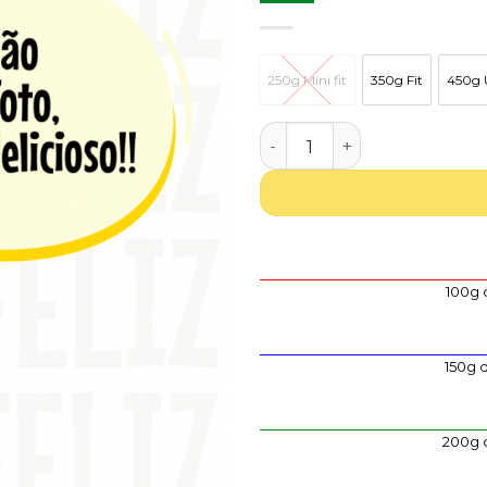
aos
favoritos
250g Mini fit
350g Fit
450g U
250g Mini fit
350g Fit
Quantidade de One pot pa
100g 
150g 
200g 