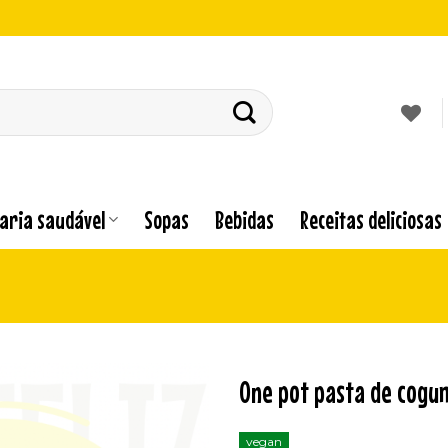
laria saudável
Sopas
Bebidas
Receitas deliciosas
One pot pasta de cogum
Adicionar
vegan