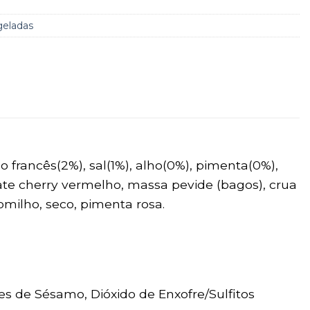
geladas
 francês(2%), sal(1%), alho(0%), pimenta(0%),
omate cherry vermelho, massa pevide (bagos), crua
Tomilho, seco, pimenta rosa.
es de Sésamo, Dióxido de Enxofre/Sulfitos