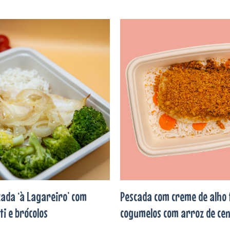
Adicionar
aos
favoritos
scada ‘à Lagareiro’ com
Pescada com creme de alho 
i e brócolos
cogumelos com arroz de ce