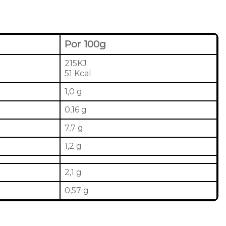
Por 100g
215KJ
51 Kcal
1,0 g
0,16 g
7,7 g
1,2 g
2,1 g
0,57 g