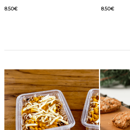
8.50
€
8.50
€