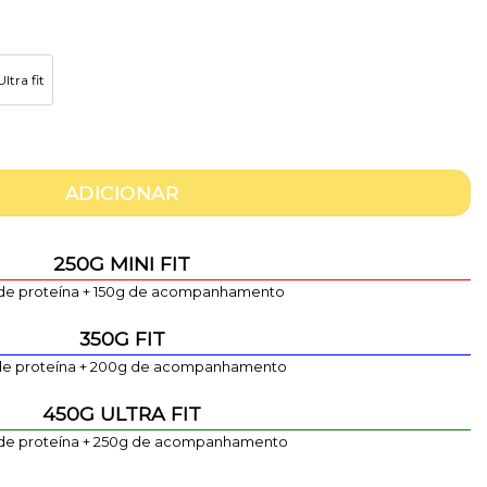
ltra fit
450g Ultra fit
sta de cogumelos e ervilhas (vegan)
ADICIONAR
250G MINI FIT
de proteína + 150g de acompanhamento
350G FIT
de proteína + 200g de acompanhamento
450G ULTRA FIT
de proteína + 250g de acompanhamento