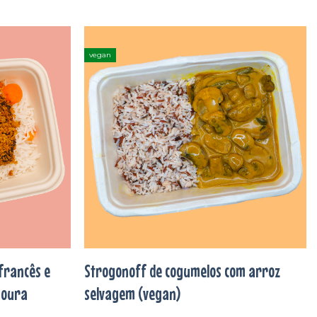
vegan
Adicionar
Adicionar
aos
aos
favoritos
favoritos
francês e
Strogonoff de cogumelos com arroz
noura
selvagem (vegan)