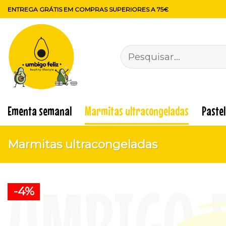
Skip
ENTREGA GRÁTIS EM COMPRAS SUPERIORES A 75€
to
content
Pesquisar
por:
Ementa semanal
Marmitas ultracongeladas
Paste
Marmitas ultracongeladas
-4%