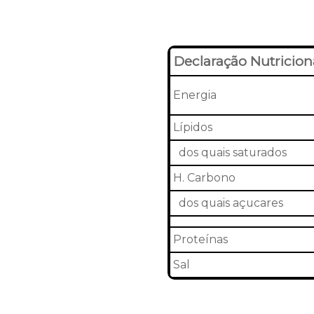
Declaração Nutricion
Energia
Lípidos
dos quais saturados
H. Carbono
dos quais açucares
Proteínas
Sal