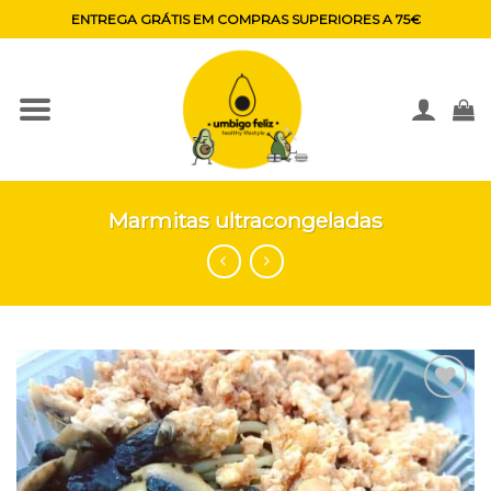
Skip
ENTREGA GRÁTIS EM COMPRAS SUPERIORES A 75€
to
content
Marmitas ultracongeladas
Adicionar
aos
favoritos