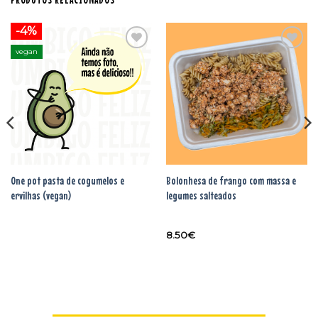
-4%
vegan
Adicionar
Adicionar
aos
aos
favoritos
favoritos
One pot pasta de cogumelos e
Bolonhesa de frango com massa e
ervilhas (vegan)
legumes salteados
8.50
€