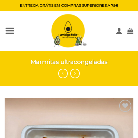
Skip
ENTREGA GRÁTIS EM COMPRAS SUPERIORES A 75€
to
content
Marmitas ultracongeladas
Adicionar
aos
favoritos