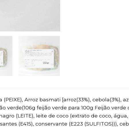
a (PEIXE), Arroz basmati [arroz(33%), cebola(3%), aze
jão verde(106g feijão verde para 100g Feijão verde co
 magro (LEITE), leite de coco (extrato de coco, água
ssantes (E415), conservante (E223 (SULFITOS))), ceb