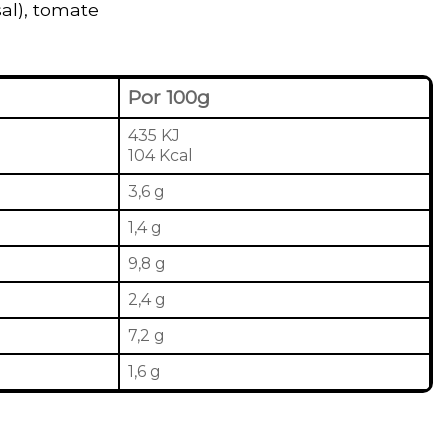
sal), tomate
Por 100g
435 KJ
104 Kcal
3,6 g
1,4 g
9,8 g
2,4 g
7,2 g
1,6 g