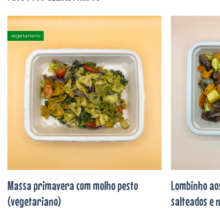
vegetariano
Adicionar
aos
favoritos
Massa primavera com molho pesto
Lombinho aos
(vegetariano)
salteados e 