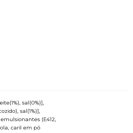
ite(1%), sal(0%)],
zido), sal(1%)],
, emulsionantes (E412,
ola, caril em pó