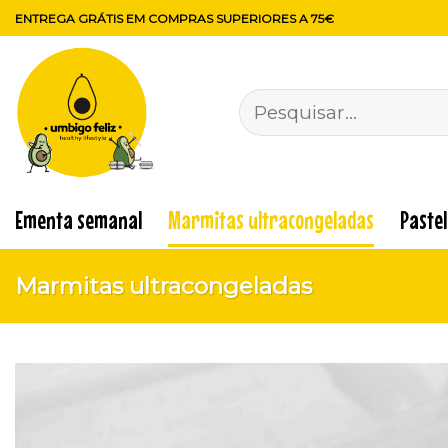
Skip
ENTREGA GRÁTIS EM COMPRAS SUPERIORES A 75€
to
content
Pesquisar
por:
Ementa semanal
Marmitas ultracongeladas
Paste
Marmitas ultracongeladas