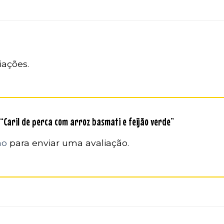
iações.
 “Caril de perca com arroz basmati e feijão verde”
ão
para enviar uma avaliação.