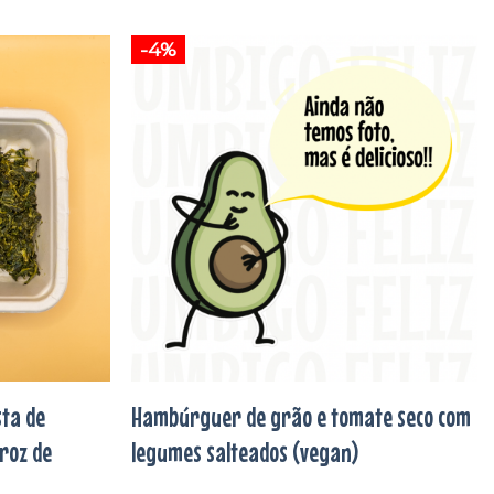
-4%
Adicionar
Adicionar
aos
aos
favoritos
favoritos
ta de
Hambúrguer de grão e tomate seco com
roz de
legumes salteados (vegan)