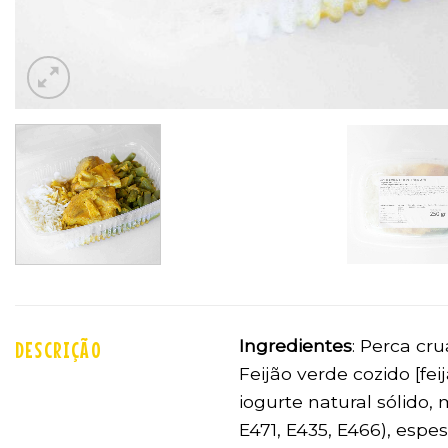
Ingredientes
: Perca cru
DESCRIÇÃO
Feijão verde cozido [fei
iogurte natural sólido,
E471, E435, E466), espe