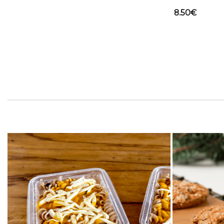
8.50
€