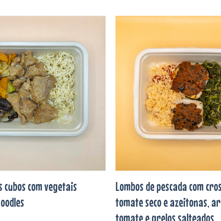
Adicionar
aos
favoritos
 cubos com vegetais
Lombos de pescada com cros
noodles
tomate seco e azeitonas, ar
tomate e grelos salteados