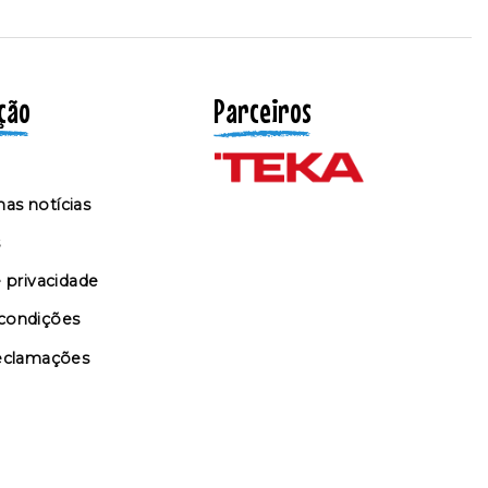
ção
Parceiros
as notícias
s
e privacidade
condições
reclamações