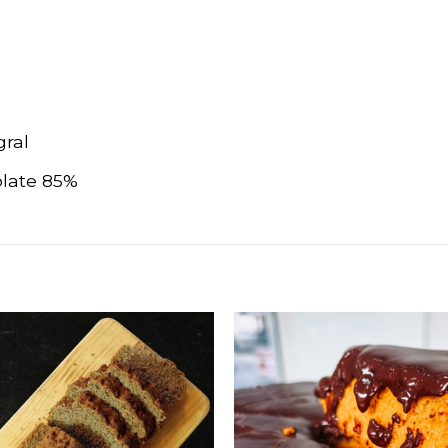
gral
late 85%
Adicionar
aos
favoritos