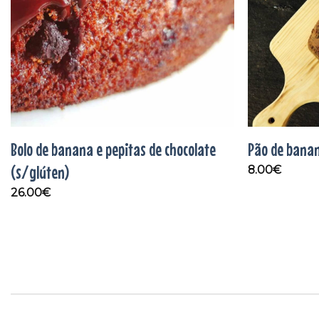
Bolo de banana e pepitas de chocolate
Pão de bana
(s/glúten)
8.00
€
26.00
€