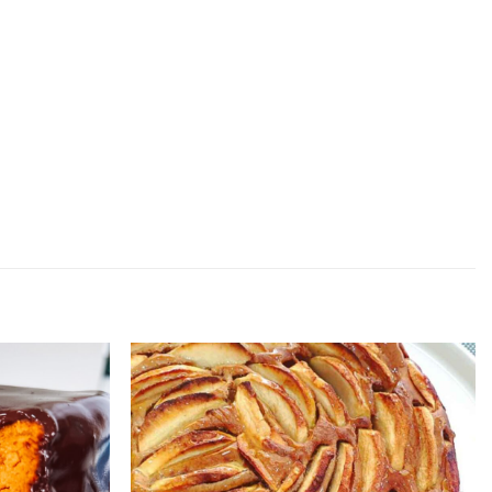
Adicionar
Adicionar
aos
aos
favoritos
favoritos