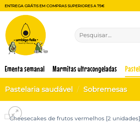
Skip
ENTREGA GRÁTIS EM COMPRAS SUPERIORES A 75€
to
content
Pesquisar
por:
Ementa semanal
Marmitas ultracongeladas
Paste
Pastelaria saudável
/
Sobremesas