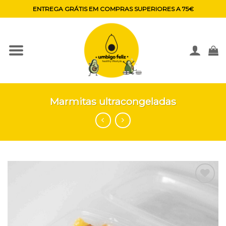
Skip
ENTREGA GRÁTIS EM COMPRAS SUPERIORES A 75€
to
content
Marmitas ultracongeladas
Adicionar
aos
favoritos