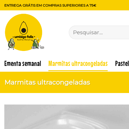
Skip
ENTREGA GRÁTIS EM COMPRAS SUPERIORES A 75€
to
content
Pesquisar
por:
Ementa semanal
Marmitas ultracongeladas
Paste
Marmitas ultracongeladas