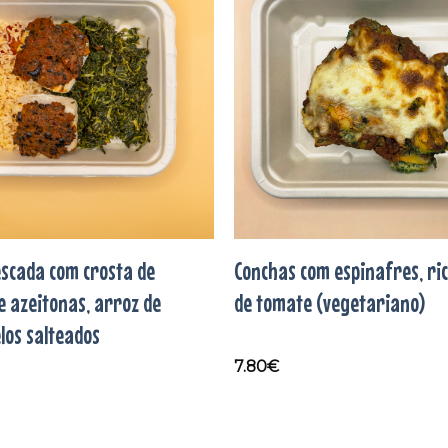
aos
favoritos
scada com crosta de
Conchas com espinafres, ri
e azeitonas, arroz de
de tomate (vegetariano)
los salteados
7.80
€