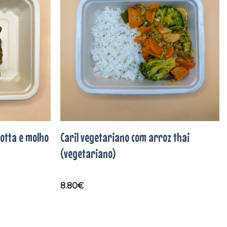
aos
aos
favoritos
favoritos
cotta e molho
Caril vegetariano com arroz thai
(vegetariano)
8.80
€