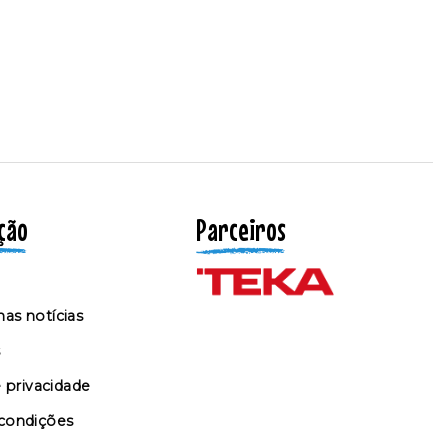
ção
Parceiros
as notícias
s
e privacidade
condições