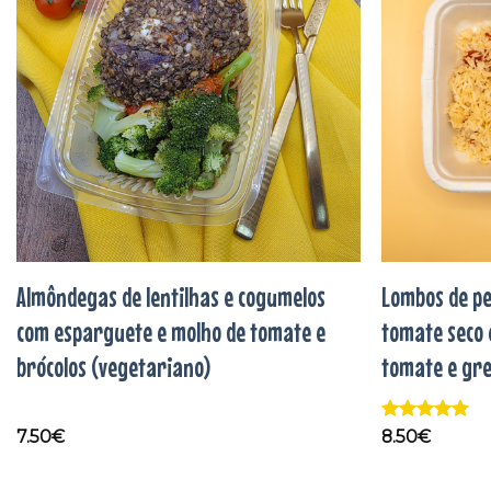
aos
favoritos
Almôndegas de lentilhas e cogumelos
Lombos de pe
com esparguete e molho de tomate e
tomate seco 
brócolos (vegetariano)
tomate e gre
Avaliação
5
7.50
€
8.50
€
de 5