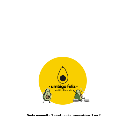
Onde marmita 1 português, marmitam 2 ou 3.