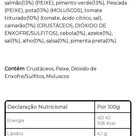
salmão(13%) (PEIXE), pimento verde(13%), Pescada
(PEIXE), pota(13%) (MOLUSCOS), tomate
triturado(10%) (tomate, ácido cítrico, sal),
camarão(7%) (CRUSTÁCEOS, DIÓXIDO DE
ENXOFRE/SULFITOS), cebola(1%), azeite(1%),
sal(1%), alho(0%), salsa(0%), pimenta preta(0%).
Contém
: Crustáceos, Peixe, Dióxido de
Enxofre/Sulfitos, Moluscos
Declaração Nutricional
Por 100g
451 KJ
Energia
108 Kcal
Lípidos
4,1 g