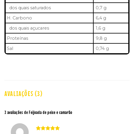
dos quais saturados
0,7 g
H. Carbono
6,4 g
dos quais açucares
1,6 g
Proteínas
9,8 g
Sal
0,74 g
AVALIAÇÕES (3)
3 avaliações de
Feijoada de peixe e camarão