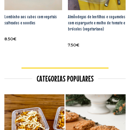
Lombinho aos cubos com vegetais
Almôndegas de lentilhas e cogumelos
salteados e noodles
com esparguete e molho de tomate e
brócolos (vegetariano)
8.50
€
7.50
€
CATEGORIAS POPULARES