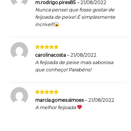
Avaliação
5
m.rodrigo.pires85
–
21/08/2022
de 5
Nunca pensei que fosse gostar de
feijoada de peixe! É simplesmente
incrível!!
Avaliação
5
carolinacosta
–
21/08/2022
de 5
A feijoada de peixe mais saborosa
que conheço! Parabéns!
Avaliação
5
marcia.gomes.simoes
–
21/08/2022
de 5
A melhor feijoada