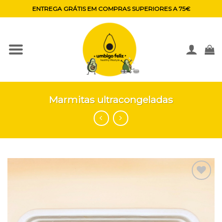
Skip
ENTREGA GRÁTIS EM COMPRAS SUPERIORES A 75€
to
content
Marmitas ultracongeladas
Adicionar
aos
favoritos