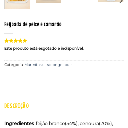
Feijoada de peixe e camarão
Classificado
3
Este produto está esgotado e indisponível.
com
5
em
5 com base
em
Categoria:
Marmitas ultracongeladas
classificações
de clientes
DESCRIÇÃO
Ingredientes
: feijão branco(34%), cenoura(20%),