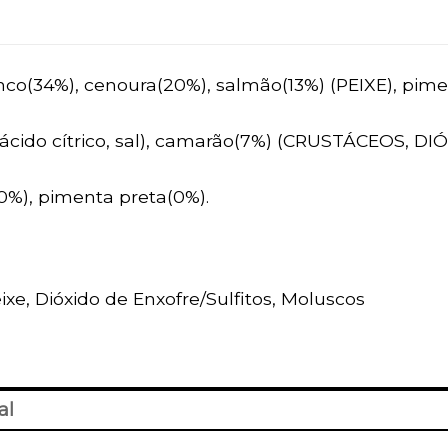
ranco(34%), cenoura(20%), salmão(13%) (PEIXE), pim
, ácido cítrico, sal), camarão(7%) (CRUSTÁCEOS, 
(0%), pimenta preta(0%).
eixe, Dióxido de Enxofre/Sulfitos, Moluscos
al