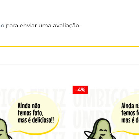
ão
para enviar uma avaliação.
-4%
Adicionar
aos
favoritos