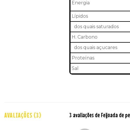
Energia
Lípidos
dos quais saturados
H. Carbono
dos quais açucares
Proteínas
Sal
AVALIAÇÕES (3)
3 avaliações de
Feijoada de p