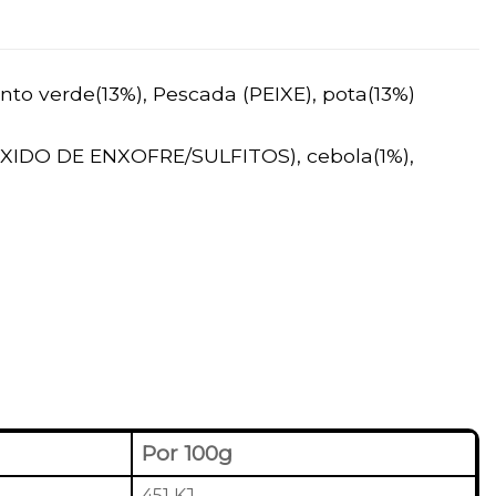
ento verde(13%), Pescada (PEIXE), pota(13%)
DIÓXIDO DE ENXOFRE/SULFITOS), cebola(1%),
Por 100g
451 KJ