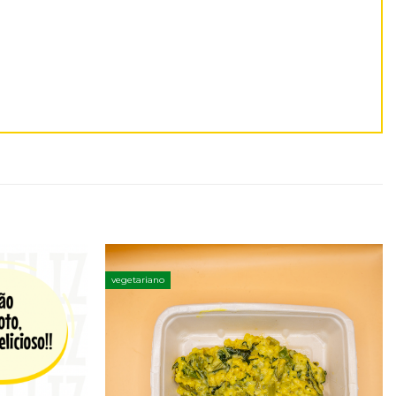
vegetariano
Adicionar
Adicionar
aos
aos
favoritos
favoritos