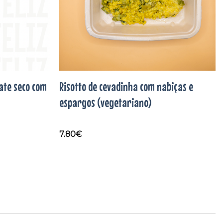
te seco com
Risotto de cevadinha com nabiças e
espargos (vegetariano)
7.80
€