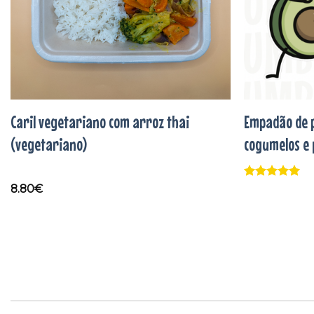
Caril vegetariano com arroz thai
Empadão de 
(vegetariano)
cogumelos e 
Avaliação
5
8.80
€
de 5