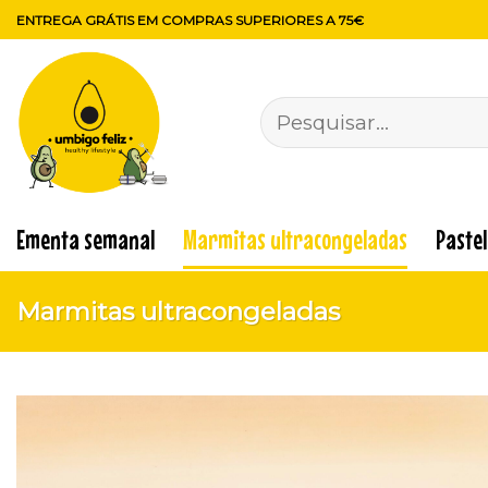
Skip
ENTREGA GRÁTIS EM COMPRAS SUPERIORES A 75€
to
content
Pesquisar
por:
Ementa semanal
Marmitas ultracongeladas
Paste
Marmitas ultracongeladas