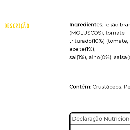
Ingredientes
: feijão b
DESCRIÇÃO
(MOLUSCOS), tomate
triturado(10%) (tomate
azeite(1%),
sal(1%), alho(0%), salsa
Contém
: Crustáceos, P
Declaração Nutricion