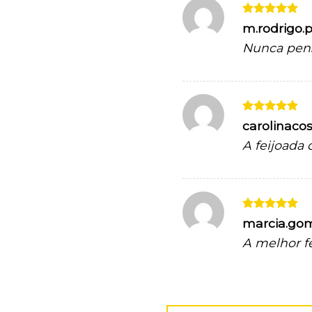
Avaliação
5
m.rodrigo.
de 5
Nunca pense
Avaliação
5
carolinaco
de 5
A feijoada
Avaliação
5
marcia.go
de 5
A melhor f