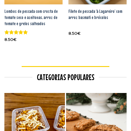
Lombos de pescada com crosta de
Filete de pescada ‘à Lagareiro’ com
tomate seco e azeitonas, arroz de
arroz basmati e brócolos
tomate e grelos salteados
8.50
€
Avaliação
5
8.50
€
de 5
CATEGORIAS POPULARES