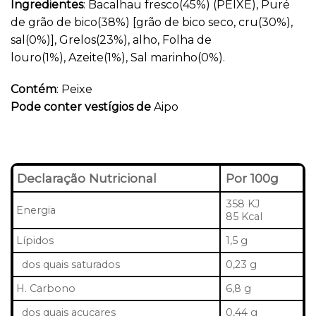
Ingredientes
: Bacalhau fresco(45%) (PEIXE), Puré
de grão de bico(38%) [grão de bico seco, cru(30%),
sal(0%)], Grelos(23%), alho, Folha de
louro(1%), Azeite(1%), Sal marinho(0%).
Contém
: Peixe
Pode conter vestígios de
Aipo
Declaração Nutricional
Por 100g
358 KJ
Energia
85 Kcal
Lípidos
1,5 g
dos quais saturados
0,23 g
H. Carbono
6,8 g
dos quais açucares
0,44 g