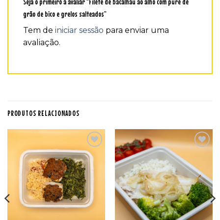
Seja o primeiro a avaliar “Filete de bacalhau ao alho com puré de
grão de bico e grelos salteados”
Tem de
iniciar sessão
para enviar uma
avaliação.
PRODUTOS RELACIONADOS
Adicionar
Adicionar
aos
aos
favoritos
favoritos