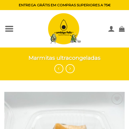
Skip
ENTREGA GRÁTIS EM COMPRAS SUPERIORES A 75€
to
content
Marmitas ultracongeladas
Adicionar
aos
favoritos