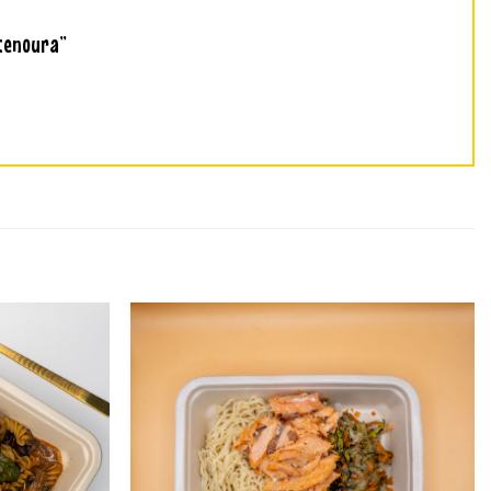
 cenoura”
Adicionar
Adicionar
aos
aos
favoritos
favoritos