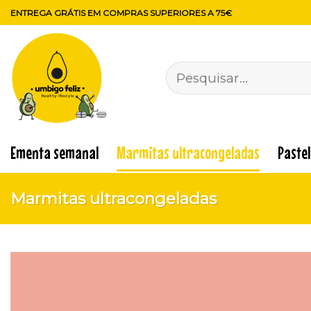
Skip
ENTREGA GRÁTIS EM COMPRAS SUPERIORES A 75€
to
content
Pesquisar
por:
Ementa semanal
Marmitas ultracongeladas
Paste
Marmitas ultracongeladas