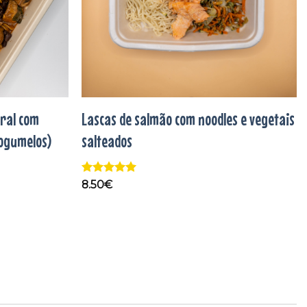
gral com
Lascas de salmão com noodles e vegetais
cogumelos)
salteados
Avaliação
5
8.50
€
de 5