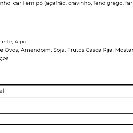
nho, caril em pó (açafrão, cravinho, feno grego, fari
 Leite, Aipo
de
Ovos, Amendoim, Soja, Frutos Casca Rija, Mosta
oços
al