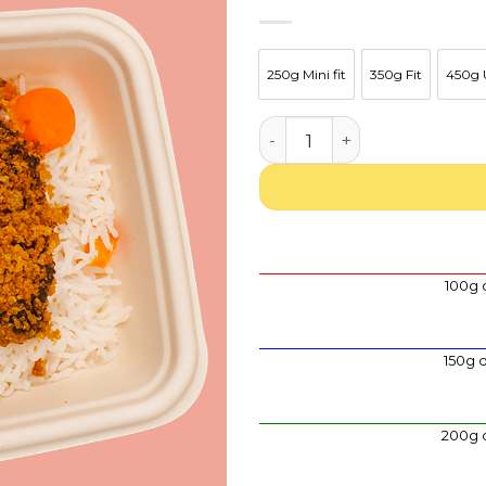
aos
favoritos
250g Mini fit
350g Fit
450g U
250g Mini fit
350g Fit
Quantidade de Pescada co
100g 
150g 
200g 