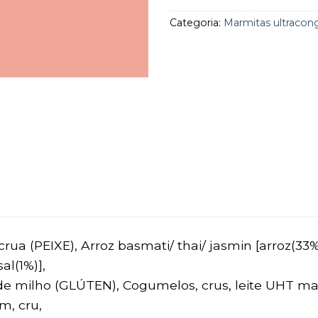
Categoria:
Marmitas ultracon
crua (PEIXE), Arroz basmati/ thai/ jasmin [arroz(33%
al(1%)],
a de milho (GLÚTEN), Cogumelos, crus, leite UHT m
m, cru,