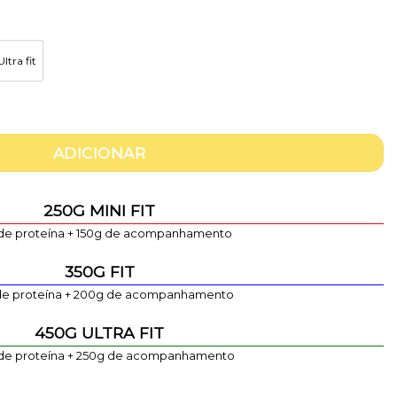
ltra fit
450g Ultra fit
m creme de alho francês e cogumelos com arroz de ce
ADICIONAR
250G MINI FIT
de proteína + 150g de acompanhamento
350G FIT
de proteína + 200g de acompanhamento
450G ULTRA FIT
de proteína + 250g de acompanhamento