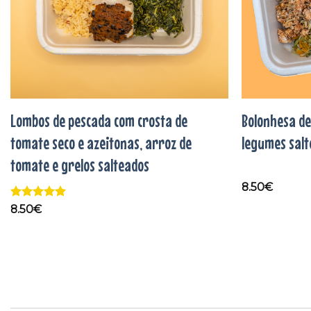
Lombos de pescada com crosta de
Bolonhesa d
tomate seco e azeitonas, arroz de
legumes sal
tomate e grelos salteados
8.50
€
Avaliação
5
8.50
€
de 5