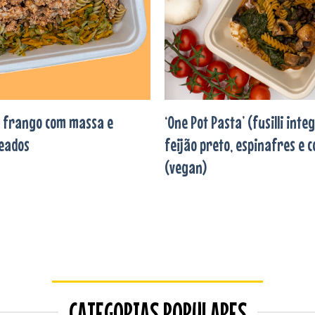
e frango com massa e
‘One Pot Pasta’ (fusilli inte
teados
feijão preto, espinafres e 
(vegan)
CATEGORIAS POPULARES