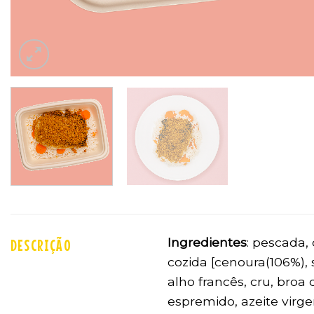
Ingredientes
: pescada, 
DESCRIÇÃO
cozida [cenoura(106%), s
alho francês, cru, bro
espremido, azeite virge