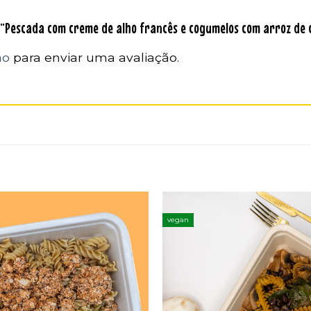
r “Pescada com creme de alho francês e cogumelos com arroz de
ão
para enviar uma avaliação.
vegan
Adicionar
aos
favoritos