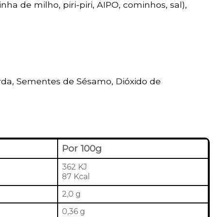
nha de milho, piri-piri, AIPO, cominhos, sal),
rda, Sementes de Sésamo, Dióxido de
Por 100g
362 KJ
87 Kcal
2,0 g
0,36 g