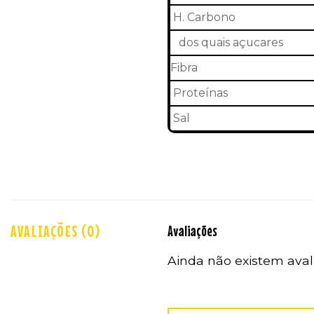
H. Carbono
dos quais açucares
Fibra
Proteínas
Sal
AVALIAÇÕES (0)
Avaliações
Ainda não existem aval