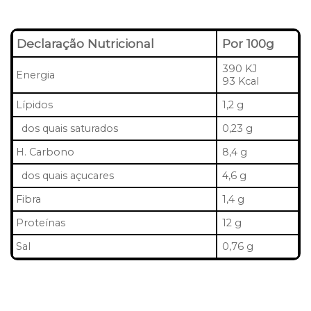
Declaração Nutricional
Por 100g
390 KJ
Energia
93 Kcal
Lípidos
1,2 g
dos quais saturados
0,23 g
H. Carbono
8,4 g
dos quais açucares
4,6 g
Fibra
1,4 g
Proteínas
12 g
Sal
0,76 g