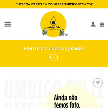
Skip
ENTREGA GRÁTIS EM COMPRAS SUPERIORES A 75€
to
content
Marmitas ultracongeladas
Adicionar
aos
favoritos