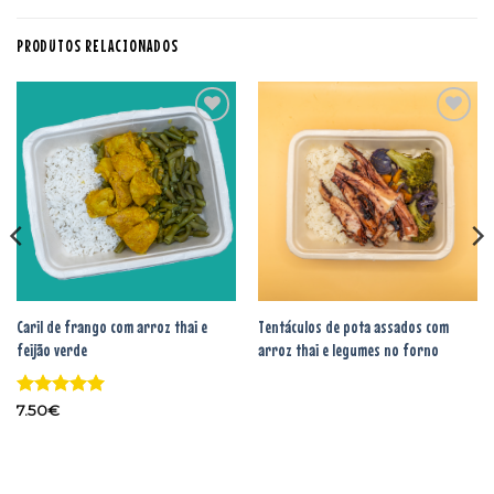
PRODUTOS RELACIONADOS
Adicionar
Adicionar
aos
aos
favoritos
favoritos
Caril de frango com arroz thai e
Tentáculos de pota assados com
feijão verde
arroz thai e legumes no forno
Avaliação
5
7.50
€
de 5