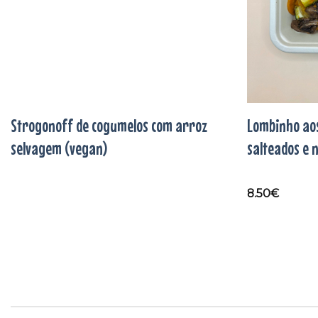
Strogonoff de cogumelos com arroz
Lombinho aos
selvagem (vegan)
salteados e 
8.50
€