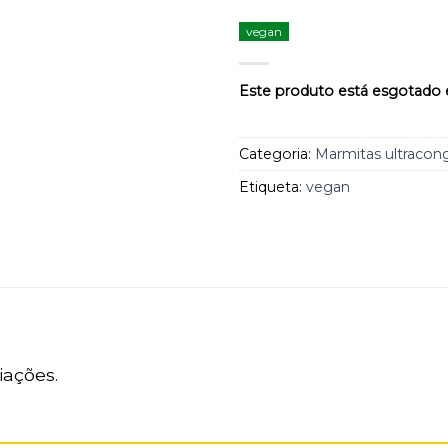
aos
favoritos
vegan
Este produto está esgotado e
Categoria:
Marmitas ultracon
Etiqueta:
vegan
iações.