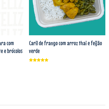
ura com
Caril de frango com arroz thai e feijão
e e brócolos
verde
Avaliação
5
de 5