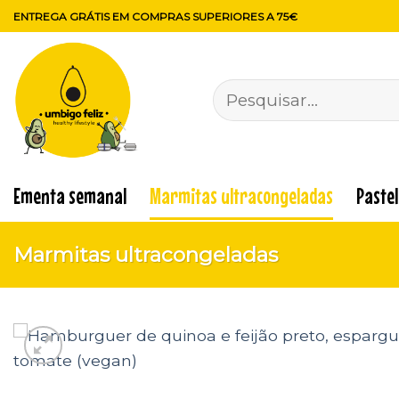
Skip
ENTREGA GRÁTIS EM COMPRAS SUPERIORES A 75€
to
content
Pesquisar
por:
Ementa semanal
Marmitas ultracongeladas
Paste
Marmitas ultracongeladas