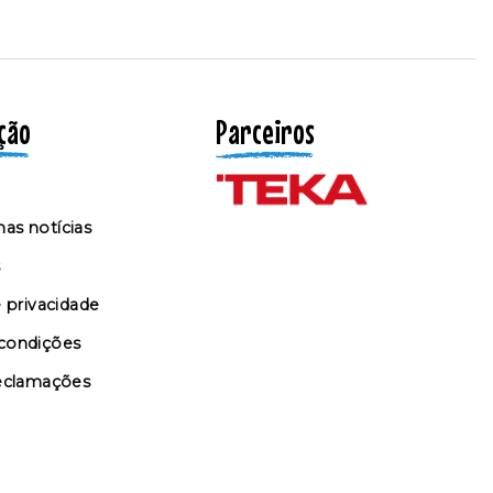
ção
Parceiros
as notícias
s
e privacidade
condições
reclamações