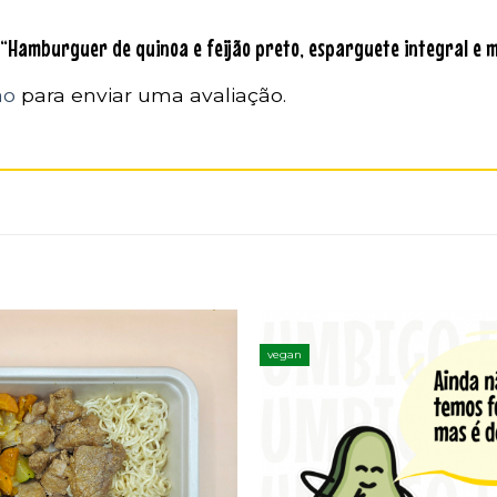
r “Hamburguer de quinoa e feijão preto, esparguete integral e
ão
para enviar uma avaliação.
vegan
Adicionar
aos
favoritos