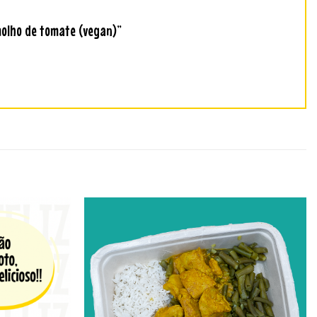
 molho de tomate (vegan)”
Adicionar
Adicionar
aos
aos
favoritos
favoritos