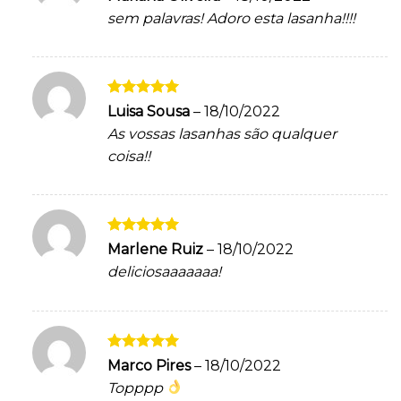
de 5
sem palavras! Adoro esta lasanha!!!!
Avaliação
5
Luisa Sousa
–
18/10/2022
de 5
As vossas lasanhas são qualquer
coisa!!
Avaliação
5
Marlene Ruiz
–
18/10/2022
de 5
deliciosaaaaaaa!
Avaliação
5
Marco Pires
–
18/10/2022
de 5
Topppp