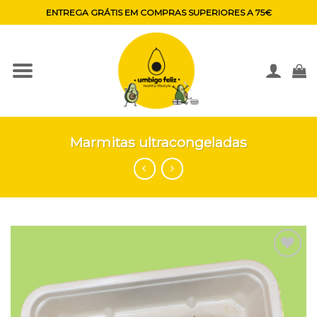
Skip
ENTREGA GRÁTIS EM COMPRAS SUPERIORES A 75€
to
content
Marmitas ultracongeladas
Adicionar
aos
favoritos