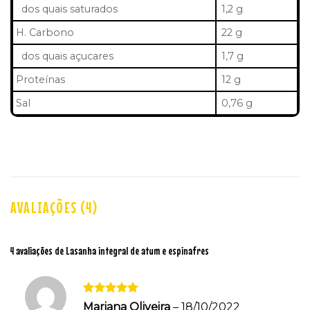
dos quais saturados
1,2 g
H. Carbono
22 g
dos quais açucares
1,7 g
Proteínas
12 g
Sal
0,76 g
AVALIAÇÕES (4)
4 avaliações de
Lasanha integral de atum e espinafres
Avaliação
5
Mariana Oliveira
–
18/10/2022