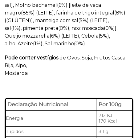
sal), Molho béchamel(6%) [leite de vaca
magro(85%) (LEITE), farinha de trigo integral(8%)
((GLÚTEN)), manteiga com sal(5%) (LEITE),
sal(1%), pimenta preta(0%), noz moscada(0%)],
Queijo mozzarella(6%) (LEITE), Cebola(5%),
alho, Azeite(1%), Sal marinho(0%).
Pode conter vestígios
de Ovos, Soja, Frutos Casca
Rija, Aipo,
Mostarda.
Declaração Nutricional
Por 100g
712 KJ
Energia
170 Kcal
Lípidos
3,1 g