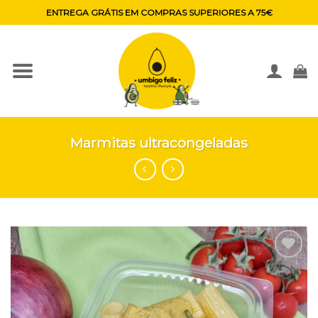
Skip
ENTREGA GRÁTIS EM COMPRAS SUPERIORES A 75€
to
content
Marmitas ultracongeladas
Adicionar
aos
favoritos