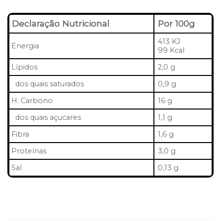
Declaração Nutricional
Por 100g
413 KJ
Energia
99 Kcal
Lípidos
2,0 g
dos quais saturados
0,9 g
H. Carbono
16 g
dos quais açucares
1,1 g
Fibra
1,6 g
Proteínas
3,0 g
Sal
0,13 g