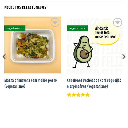
PRODUTOS RELACIONADOS
vegetariano
vegetariano
Adicionar
Adicionar
aos
aos
favoritos
favoritos
Massa primavera com molho pesto
Canelones recheados com requeijão
(vegetariano)
e espinafres (vegetariano)
Avaliação
5
de 5