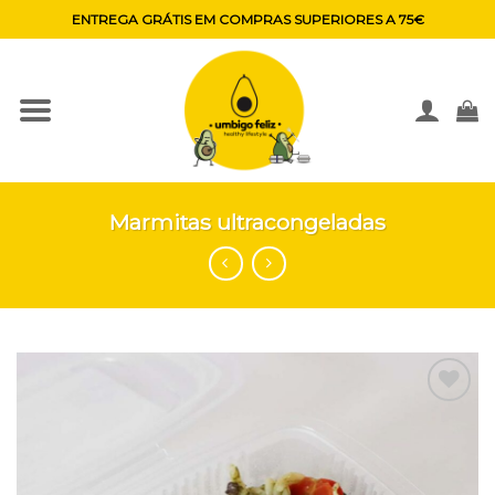
Skip
ENTREGA GRÁTIS EM COMPRAS SUPERIORES A 75€
to
content
Marmitas ultracongeladas
Adicionar
aos
favoritos