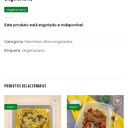
vegetariano
Este produto está esgotado e indisponível.
Categoria:
Marmitas ultracongeladas
Etiqueta:
vegetariano
PRODUTOS RELACIONADOS
vegan
vegan
Adicionar
Adicionar
aos
aos
favoritos
favoritos