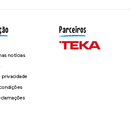
ção
Parceiros
as notícias
s
e privacidade
condições
reclamações