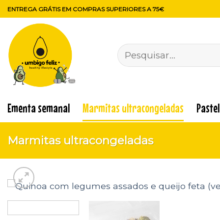
Skip
ENTREGA GRÁTIS EM COMPRAS SUPERIORES A 75€
to
content
Pesquisar
por:
Ementa semanal
Marmitas ultracongeladas
Paste
Marmitas ultracongeladas