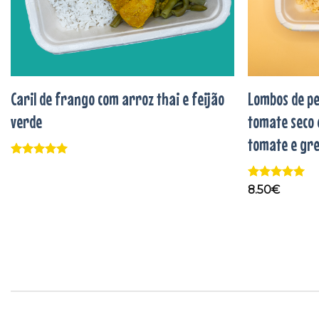
Caril de frango com arroz thai e feijão
Lombos de pe
verde
tomate seco 
tomate e gre
Avaliação
5
de 5
Avaliação
5
8.50
€
de 5