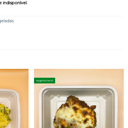
 indisponível.
geladas
vegetariano
Adicionar
Adicionar
aos
aos
favoritos
favoritos