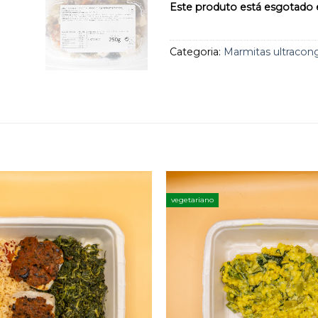
aos
Este produto está esgotado e
favoritos
Categoria:
Marmitas ultracon
vegetariano
Adicionar
aos
favoritos