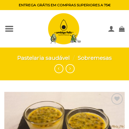
Skip
ENTREGA GRÁTIS EM COMPRAS SUPERIORES A 75€
to
content
Pastelaria saudável
/
Sobremesas
Adicionar
aos
favoritos