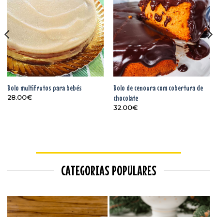
Adicionar
Adicionar
aos
aos
favoritos
favoritos
Bolo multifrutos para bebés
Bolo de cenoura com cobertura de
chocolate
28.00
€
32.00
€
CATEGORIAS POPULARES