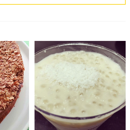
Adicionar
Adicionar
aos
aos
favoritos
favoritos