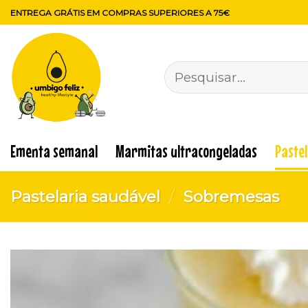
Skip
ENTREGA GRÁTIS EM COMPRAS SUPERIORES A 75€
to
content
Pesquisar
por:
Ementa semanal
Marmitas ultracongeladas
Paste
Pastelaria saudável
/
Sobremesas